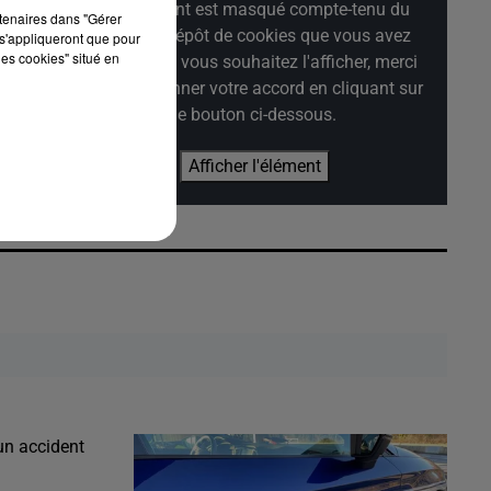
Cet élément est masqué compte-tenu du
rtenaires dans "Gérer
refus du dépôt de cookies que vous avez
s'appliqueront que pour
les cookies" situé en
exprimé. Si vous souhaitez l'afficher, merci
de nous donner votre accord en cliquant sur
le bouton ci-dessous.
Afficher l'élément