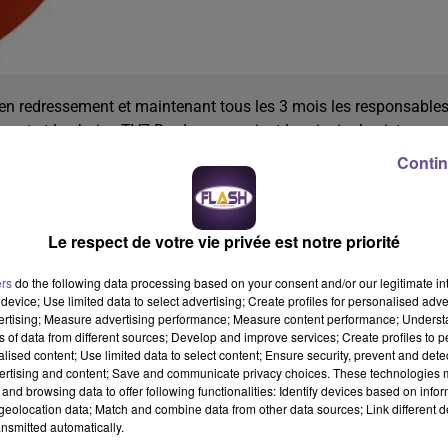
 en redressement et maintenant tous les 3 mois les responsable
uest et la chaine TV7 Bordeaux seraient la principale piste pour
itaine que Limousine. L’appel d’offre prendra fin le 4 novembre, l
Contin
llement 8 personnes.
Le respect de votre vie privée est notre priorité
ers
do the following data processing based on your consent and/or our legitimate int
device; Use limited data to select advertising; Create profiles for personalised adver
vertising; Measure advertising performance; Measure content performance; Unders
ns of data from different sources; Develop and improve services; Create profiles to 
alised content; Use limited data to select content; Ensure security, prevent and detect
ertising and content; Save and communicate privacy choices. These technologies
and browsing data to offer following functionalities: Identify devices based on infor
eolocation data; Match and combine data from other data sources; Link different de
nsmitted automatically.