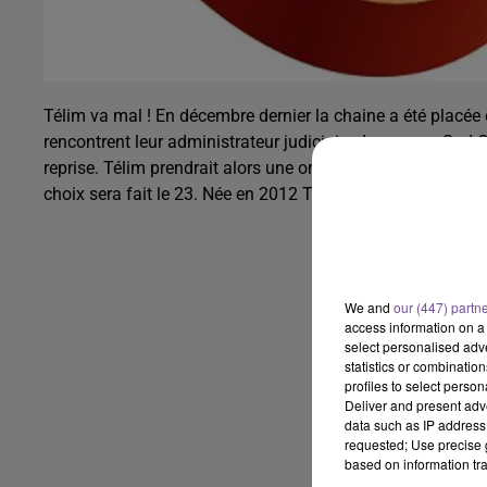
Télim va mal ! En décembre dernier la chaine a été placée
rencontrent leur administrateur judiciaire. Le groupe Sud O
reprise. Télim prendrait alors une orientation plus néo-aqu
choix sera fait le 23. Née en 2012 Télim TV emploie actue
We and
our (447) partn
access information on a 
select personalised ad
statistics or combinatio
profiles to select person
Deliver and present adv
data such as IP address 
requested; Use precise g
based on information tra