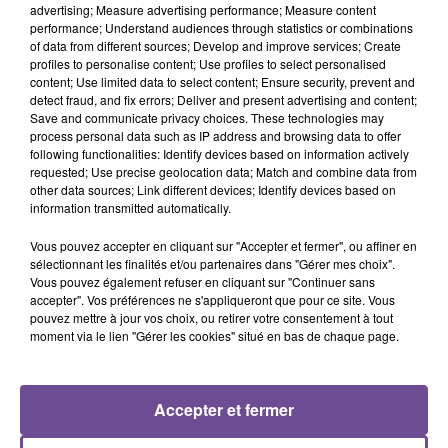
advertising; Measure advertising performance; Measure content
performance; Understand audiences through statistics or combinations
of data from different sources; Develop and improve services; Create
profiles to personalise content; Use profiles to select personalised
Une société recherche pour une mission de longue durée un
content; Use limited data to select content; Ensure security, prevent and
detect fraud, and fix errors; Deliver and present advertising and content;
technicien de maintenance expérimenté (H/F). Vous devrez
Save and communicate privacy choices. These technologies may
effectuer les vidanges et la maintenance de machines
process personal data such as IP address and browsing data to offer
industrielles et de TP, faire les réglages
et vérifier les bons
following functionalities: Identify devices based on information actively
requested; Use precise geolocation data; Match and combine data from
fonctionnements. Vous travaillerez en atelier et interviendrait
other data sources; Link different devices; Identify devices based on
sur les chantiers. Il s’agit d’un CDI de 35h. Un véhicule léger
information transmitted automatically.
sera fournit par l’entreprise pour les déplacements sur
Vous pouvez accepter en cliquant sur "Accepter et fermer", ou affiner en
chantier. Si vous avez une formation BEP / BAC PRO / en
sélectionnant les finalités et/ou partenaires dans "Gérer mes choix".
maintenance industrielle ce poste est pour vous. Référence
Vous pouvez également refuser en cliquant sur "Continuer sans
de l’offre Pôle Emploi : 099XCPP
accepter". Vos préférences ne s'appliqueront que pour ce site. Vous
pouvez mettre à jour vos choix, ou retirer votre consentement à tout
moment via le lien "Gérer les cookies" situé en bas de chaque page.
Accepter et fermer
ACCUEIL
RADIO
ACTUS
PODCAST