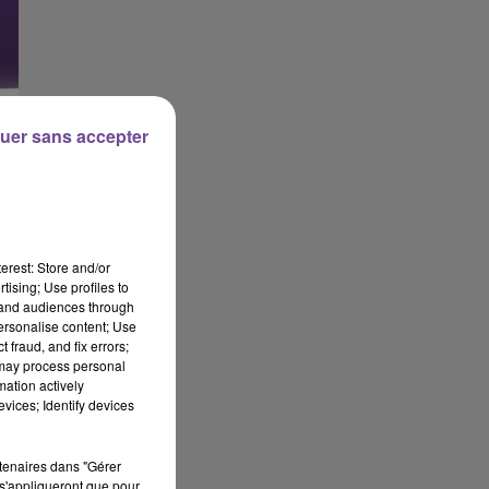
uer sans accepter
erest: Store and/or
tising; Use profiles to
tand audiences through
personalise content; Use
 fraud, and fix errors;
 may process personal
mation actively
vices; Identify devices
rtenaires dans "Gérer
s'appliqueront que pour