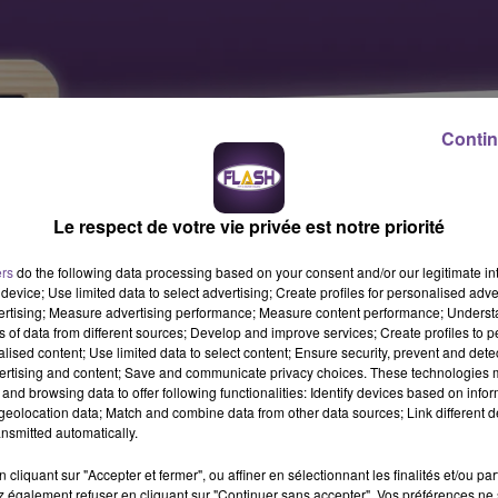
Contin
Le respect de votre vie privée est notre priorité
ers
do the following data processing based on your consent and/or our legitimate int
device; Use limited data to select advertising; Create profiles for personalised adver
vertising; Measure advertising performance; Measure content performance; Unders
ns of data from different sources; Develop and improve services; Create profiles to 
alised content; Use limited data to select content; Ensure security, prevent and detect
ertising and content; Save and communicate privacy choices. These technologies
and browsing data to offer following functionalities: Identify devices based on infor
eolocation data; Match and combine data from other data sources; Link different de
nsmitted automatically.
cliquant sur "Accepter et fermer", ou affiner en sélectionnant les finalités et/ou pa
 également refuser en cliquant sur "Continuer sans accepter". Vos préférences ne 