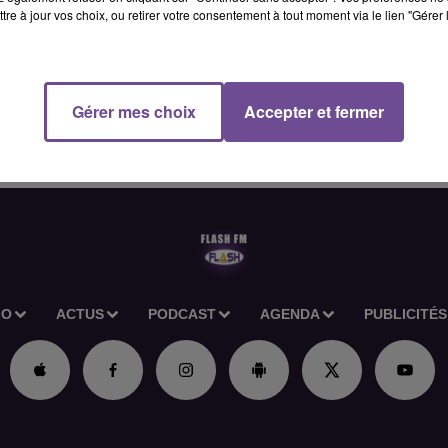
tre à jour vos choix, ou retirer votre consentement à tout moment via le lien "Gérer 
dustriels recherche un technicien spécialisé (H/F) dans la mise e
 le SAV. Vous interviendrez auprès d’une clientèle de
équipements selon les règles de sécurité. Vous assurerez la
2 en électricité industrielle ou automatismes, et justifier de 5 a
Gérer mes choix
Accepter et fermer
n électrique est requise. Référence de l’offre Pôle Emploi :
IO
ACTUS
PODCAST
AGENDA
PUBLICITÉS