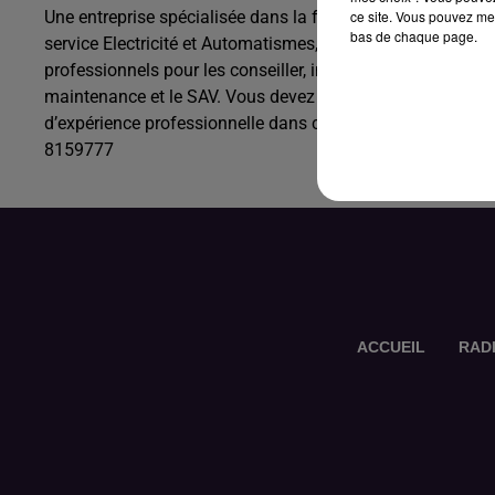
ce site. Vous pouvez met
Une entreprise spécialisée dans la fabrication de fours in
bas de chaque page.
service Electricité et Automatismes, ainsi que pour assurer
professionnels pour les conseiller, installer et régler des 
maintenance et le SAV. Vous devez être titulaire d’un BAC + 
d’expérience professionnelle dans ce domaine. L’habilitatio
8159777
ACCUEIL
RAD