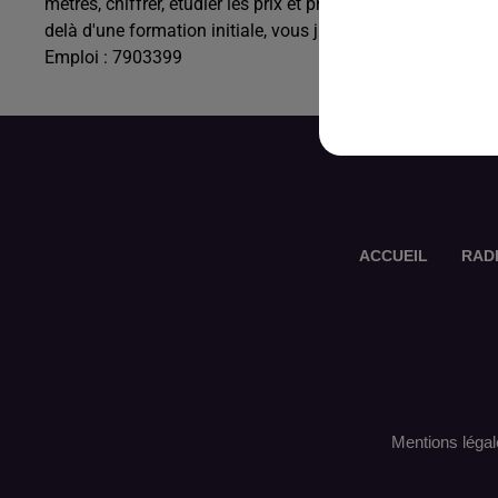
métrés, chiffrer, étudier les prix et prendre des décisions 
delà d'une formation initiale, vous justifiez d'au moins 3 a
Emploi : 7903399
ACCUEIL
RAD
Mentions légal