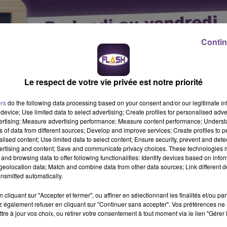
Contin
Le respect de votre vie privée est notre priorité
ers
do the following data processing based on your consent and/or our legitimate int
device; Use limited data to select advertising; Create profiles for personalised adver
vertising; Measure advertising performance; Measure content performance; Unders
ns of data from different sources; Develop and improve services; Create profiles to 
alised content; Use limited data to select content; Ensure security, prevent and detect
ertising and content; Save and communicate privacy choices. These technologies
and browsing data to offer following functionalities: Identify devices based on infor
eolocation data; Match and combine data from other data sources; Link different de
nsmitted automatically.
cliquant sur "Accepter et fermer", ou affiner en sélectionnant les finalités et/ou pa
 également refuser en cliquant sur "Continuer sans accepter". Vos préférences ne 
) avec une prédominance maçonnerie. En relation directe avec la
tre à jour vos choix, ou retirer votre consentement à tout moment via le lien "Gérer 
 administratives et techniques des dossiers, visiter les chantiers