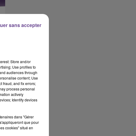
uer sans accepter
erest: Store and/or
tising; Use profiles to
tand audiences through
personalise content; Use
 fraud, and fix errors;
 may process personal
mation actively
vices; Identify devices
rtenaires dans "Gérer
s'appliqueront que pour
les cookies" situé en
,