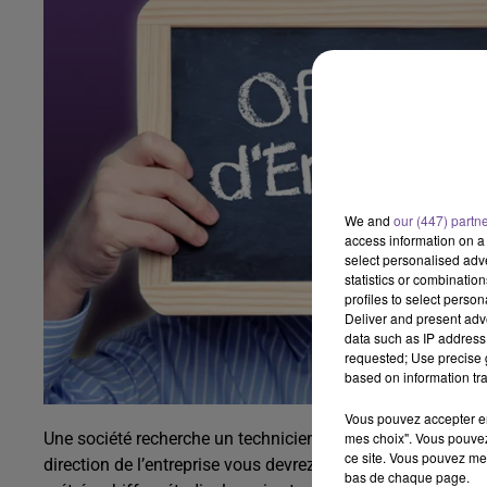
We and
our (447) partn
access information on a 
select personalised ad
statistics or combinatio
profiles to select person
Deliver and present adv
data such as IP address 
requested; Use precise g
based on information tra
Vous pouvez accepter en 
mes choix". Vous pouvez
Une société recherche un technicien bureau d’études (H/F
ce site. Vous pouvez met
direction de l’entreprise vous devrez effectuer des analyses
bas de chaque page.