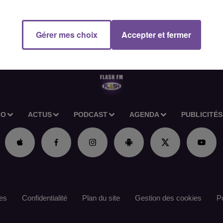
en concertation avec la direction et l’encadrement de chantier. Au-
ns d'expérience sur un poste similaire. Référence de l’offre Pôle
Gérer mes choix
Accepter et fermer
IO
ACTUS
PODCAST
AGENDA
PUBLICITÉS
es
Confidentialité
Plan du site
Gestion des cookies
Po