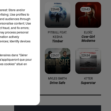
erest: Store and/or
22h49
22h49
22h46
22h46
22h43
22h43
tising; Use profiles to
tand audiences through
personalise content; Use
 fraud, and fix errors;
 may process personal
ORIA
PITBULL FEAT.
ELOIÌZ
mation actively
Soirée
Cow-Girl
KE$HA
Mondaine
Moderne
vices; Identify devices
Timber
rtenaires dans "Gérer
22h40
22h40
22h37
22h37
22h34
22h34
s'appliqueront que pour
les cookies" situé en
BENSON BOONE
MYLES SMITH
47TER
In The Stars
Drive Safe
Superstar