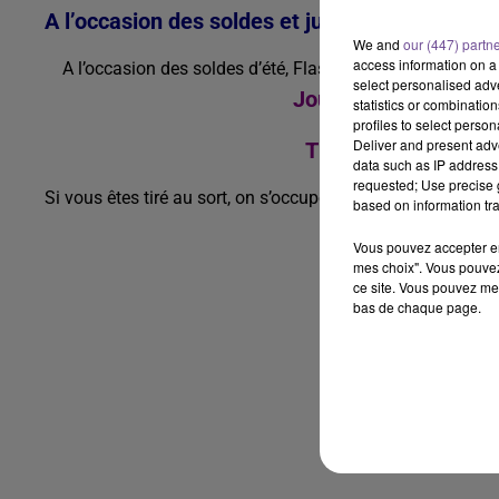
A l’occasion des soldes et jusqu’au vendredi 6
We and
our (447) partn
access information on a 
A l’occasion des soldes d’été,
Flash FM vous rembourse vo
select personalised ad
Jouez par sms en en
statistics or combinatio
profiles to select person
Deliver and present adv
Tirage au sort vendr
data such as IP address 
requested; Use precise g
Si vous êtes tiré au sort, on s’occupera de votre ticket de c
based on information tra
Vous pouvez accepter en 
mes choix". Vous pouvez
ce site. Vous pouvez met
bas de chaque page.