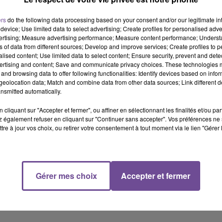
 juillet, Flash FM vous rembourse vos achats !
ers
do the following data processing based on your consent and/or our legitimate int
device; Use limited data to select advertising; Create profiles for personalised adver
tre ticket de caisse dans la limite de 200 euros !
vertising; Measure advertising performance; Measure content performance; Unders
voyant FLASH au 72 800* !
ns of data from different sources; Develop and improve services; Create profiles to 
alised content; Use limited data to select content; Ensure security, prevent and detect
ertising and content; Save and communicate privacy choices. These technologies
edi soir dans l’Afterwork !
and browsing data to offer following functionalities: Identify devices based on infor
eolocation data; Match and combine data from other data sources; Link different de
aisse spécial soldes !
*65 centimes par sms + coût du sms
nsmitted automatically.
cliquant sur "Accepter et fermer", ou affiner en sélectionnant les finalités et/ou pa
 également refuser en cliquant sur "Continuer sans accepter". Vos préférences ne 
tre à jour vos choix, ou retirer votre consentement à tout moment via le lien "Gérer 
Gérer mes choix
Accepter et fermer