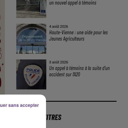
un nouvel appel à témoins
4 août 2026
Haute-Vienne : une aide pour les
Jeunes Agriculteurs
3 août 2026
Un appel à témoins à la suite d’un
accident sur l’A20
uer sans accepter
DERNIERS TITRES