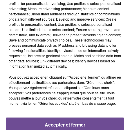
profiles for personalised advertising; Use profiles to select personalised
Cet élément est masqué compte-tenu du refus du
advertising; Measure advertising performance; Measure content
dépôt de cookies que vous avez exprimé. Si vous
performance; Understand audiences through statistics or combinations
of data from different sources; Develop and improve services; Create
souhaitez l'afficher, merci de nous donner votre accord
profiles to personalise content; Use profiles to select personalised
en cliquant sur le bouton ci-dessous.
content; Use limited data to select content; Ensure security, prevent and
detect fraud, and fix errors; Deliver and present advertising and content;
Save and communicate privacy choices. These technologies may
Afficher l'élément
process personal data such as IP address and browsing data to offer
following functionalities: Identify devices based on information actively
requested; Use precise geolocation data; Match and combine data from
other data sources; Link different devices; Identify devices based on
information transmitted automatically.
Vous pouvez accepter en cliquant sur "Accepter et fermer", ou affiner en
PRÈS DE CHEZ VOUS
sélectionnant les finalités et/ou partenaires dans "Gérer mes choix".
Vous pouvez également refuser en cliquant sur "Continuer sans
accepter". Vos préférences ne s'appliqueront que pour ce site. Vous
pouvez mettre à jour vos choix, ou retirer votre consentement à tout
moment via le lien "Gérer les cookies" situé en bas de chaque page.
Accepter et fermer