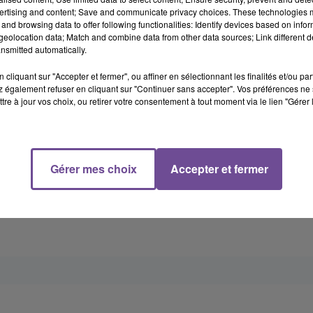
iants)
ertising and content; Save and communicate privacy choices. These technologies
teur flashé à 165 km/h"
and browsing data to offer following functionalities: Identify devices based on infor
eolocation data; Match and combine data from other data sources; Link different de
nsmitted automatically.
mitation de la vitesse des véhicules était également mis en œuvre.
trafic routier somme toute assez dense, les infractions suivantes
cliquant sur "Accepter et fermer", ou affiner en sélectionnant les finalités et/ou pa
ueur de chargement autorisé (poids lourd) . 1 défaut d'arrimage 
 également refuser en cliquant sur "Continuer sans accepter". Vos préférences ne 
tre à jour vos choix, ou retirer votre consentement à tout moment via le lien "Gérer 
rgement (poids lourd) . 2 conduites de véhicule sous l'emprise
orisée, dont un de plus de 50 km/h par un jeune conducteur
tion immédiate de son permis de conduire et mise en fourrière de
Gérer mes choix
Accepter et fermer