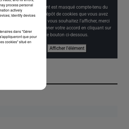
 may process personal
Cet élément est masqué compte-tenu du
mation actively
refus du dépôt de cookies que vous avez
vices; Identify devices
exprimé. Si vous souhaitez l'afficher, merci
 A
de nous donner votre accord en cliquant sur
rtenaires dans "Gérer
le bouton ci-dessous.
de
s'appliqueront que pour
les cookies" situé en
Afficher l'élément