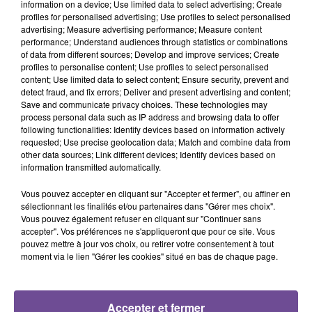
information on a device; Use limited data to select advertising; Create
profiles for personalised advertising; Use profiles to select personalised
advertising; Measure advertising performance; Measure content
Cet élément est masqué compte-tenu du refus du
performance; Understand audiences through statistics or combinations
dépôt de cookies que vous avez exprimé. Si vous
of data from different sources; Develop and improve services; Create
souhaitez l'afficher, merci de nous donner votre accord
profiles to personalise content; Use profiles to select personalised
content; Use limited data to select content; Ensure security, prevent and
en cliquant sur le bouton ci-dessous.
detect fraud, and fix errors; Deliver and present advertising and content;
Save and communicate privacy choices. These technologies may
Afficher l'élément
process personal data such as IP address and browsing data to offer
following functionalities: Identify devices based on information actively
requested; Use precise geolocation data; Match and combine data from
other data sources; Link different devices; Identify devices based on
information transmitted automatically.
Vous pouvez accepter en cliquant sur "Accepter et fermer", ou affiner en
sélectionnant les finalités et/ou partenaires dans "Gérer mes choix".
PRÈS DE CHEZ VOUS
Vous pouvez également refuser en cliquant sur "Continuer sans
accepter". Vos préférences ne s'appliqueront que pour ce site. Vous
pouvez mettre à jour vos choix, ou retirer votre consentement à tout
moment via le lien "Gérer les cookies" situé en bas de chaque page.
Accepter et fermer