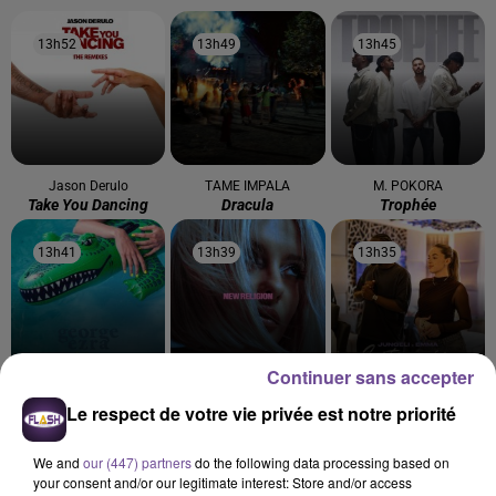
13h52
13h52
13h49
13h49
13h45
13h45
Jason Derulo
TAME IMPALA
M. POKORA
Take You Dancing
Dracula
Trophée
13h41
13h41
13h39
13h39
13h35
13h35
Continuer sans accepter
GEORGE EZRA
BEBE REXHA
JUNGELI FEAT. EMMA
Le respect de votre vie privée est notre priorité
Shotgun
New Religion
Juste Un Peu
We and
our (447) partners
do the following data processing based on
your consent and/or our legitimate interest: Store and/or access