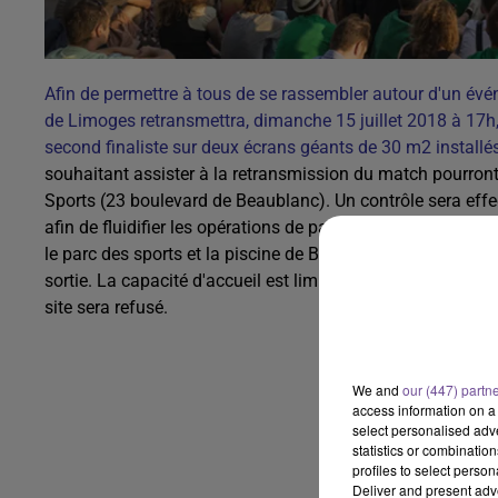
Afin de permettre à tous de se rassembler autour d'un évén
de Limoges retransmettra, dimanche 15 juillet 2018 à 17h, 
second finaliste sur deux écrans géants de 30 m2 installé
souhaitant assister à la retransmission du match pourront
Sports (23 boulevard de Beaublanc). Un contrôle sera effe
afin de fluidifier les opérations de palpations. Afin de respe
le parc des sports et la piscine de Beaublanc seront fermés 
sortie. La capacité d'accueil est limité à 10 000 spectateu
site sera refusé.
We and
our (447) partn
access information on a 
select personalised ad
statistics or combinatio
profiles to select person
Deliver and present adv