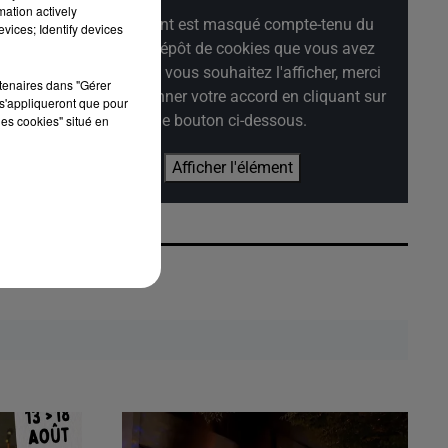
mation actively
Cet élément est masqué compte-tenu du
vices; Identify devices
refus du dépôt de cookies que vous avez
exprimé. Si vous souhaitez l'afficher, merci
rtenaires dans "Gérer
de nous donner votre accord en cliquant sur
s'appliqueront que pour
le bouton ci-dessous.
les cookies" situé en
Afficher l'élément