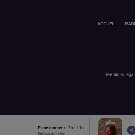
ACCUEIL
RAD
Mentions légal
En ce moment :
2
h -
11
h
Musique non-stop