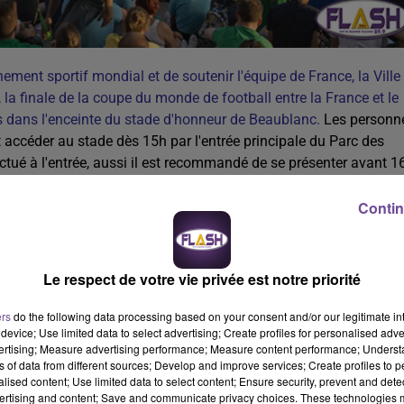
ement sportif mondial et de soutenir l'équipe de France, la Ville
la finale de la coupe du monde de football entre la France et le
s dans l'enceinte du stade d'honneur de Beaublanc.
Les personn
 accéder au stade dès 15h par l'entrée principale du Parc des
ctué à l'entrée, aussi il est recommandé de se présenter avant 1
cter les conditions de sécurité fixées par le Ministère de l'intérieu
au public à partir de 13h et le public présent sera dirigé vers la
Contin
rs (dont 4 000 places assises). Au delà de ce nombre, l'accès au
Le respect de votre vie privée est notre priorité
ers
do the following data processing based on your consent and/or our legitimate int
device; Use limited data to select advertising; Create profiles for personalised adver
vertising; Measure advertising performance; Measure content performance; Unders
ns of data from different sources; Develop and improve services; Create profiles to 
alised content; Use limited data to select content; Ensure security, prevent and detect
ertising and content; Save and communicate privacy choices. These technologies