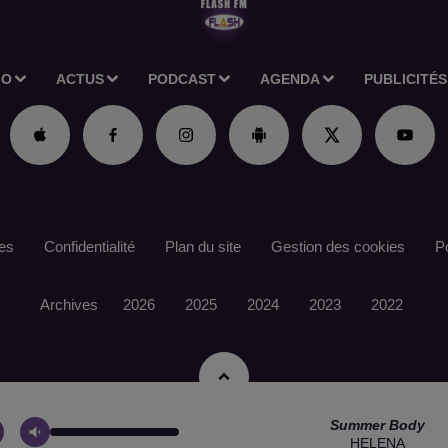
IO
ACTUS
PODCAST
AGENDA
PUBLICITÉS
es
Confidentialité
Plan du site
Gestion des cookies
Po
Archives
2026
2025
2024
2023
2022
Summer Body
HELENA