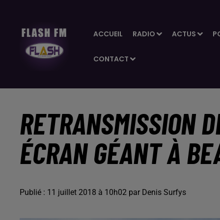
ACCUEIL
RADIO
ACTUS
P
CONTACT
RETRANSMISSION DE
ÉCRAN GÉANT À B
Publié : 11 juillet 2018 à 10h02 par Denis Surfys