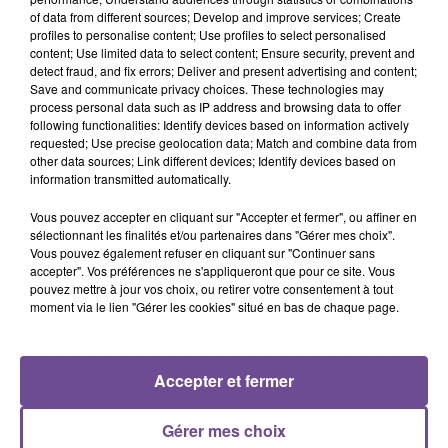
of data from different sources; Develop and improve services; Create
DISIZ, THEODORA
AVA MAX
JENNIFER LOPEZ
Melodrama
Sweet But Psycho
Save Me Tonight
profiles to personalise content; Use profiles to select personalised
content; Use limited data to select content; Ensure security, prevent and
detect fraud, and fix errors; Deliver and present advertising and content;
Save and communicate privacy choices. These technologies may
process personal data such as IP address and browsing data to offer
following functionalities: Identify devices based on information actively
requested; Use precise geolocation data; Match and combine data from
Cet élément est masqué compte-tenu du refus du
other data sources; Link different devices; Identify devices based on
dépôt de cookies que vous avez exprimé. Si vous
information transmitted automatically.
souhaitez l'afficher, merci de nous donner votre accord
Vous pouvez accepter en cliquant sur "Accepter et fermer", ou affiner en
en cliquant sur le bouton ci-dessous.
sélectionnant les finalités et/ou partenaires dans "Gérer mes choix".
Vous pouvez également refuser en cliquant sur "Continuer sans
accepter". Vos préférences ne s'appliqueront que pour ce site. Vous
Afficher l'élément
pouvez mettre à jour vos choix, ou retirer votre consentement à tout
moment via le lien "Gérer les cookies" situé en bas de chaque page.
Accepter et fermer
PRÈS DE CHEZ VOUS
Gérer mes choix