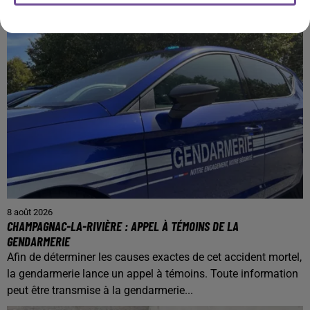
8 août 2026
CHAMPAGNAC-LA-RIVIÈRE : APPEL À TÉMOINS DE LA
GENDARMERIE
Afin de déterminer les causes exactes de cet accident mortel,
la gendarmerie lance un appel à témoins. Toute information
peut être transmise à la gendarmerie...