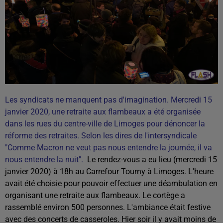
Les syndicats ne manquent pas d'imagination. Mercredi 15
janvier 2020, une retraite aux flambeaux a été organisée
dans les rues du centre-ville de Limoges pour dénoncer la
réforme des retraites. Selon les dires de l'intersyndicale
"Comme Macron ne veut pas nous entendre la journée, il va
nous entendre la nuit".
Le rendez-vous a eu lieu (mercredi 15
janvier 2020) à 18h au Carrefour Tourny à Limoges. L'heure
avait été choisie pour pouvoir effectuer une déambulation en
organisant une retraite aux flambeaux. Le cortège a
rassemblé environ 500 personnes. L'ambiance était festive
avec des concerts de casseroles. Hier soir il y avait moins de