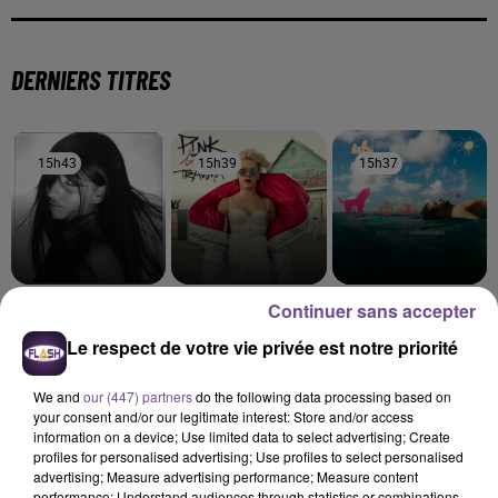
DERNIERS TITRES
15h43
15h43
15h39
15h39
15h37
15h37
Continuer sans accepter
AMBRE
PINK
JÉRÉMY FREROT
J'me Demande
Beautiful Trauma
Frerot
Le respect de votre vie privée est notre priorité
15h33
15h33
15h27
15h27
15h23
15h23
We and
our (447) partners
do the following data processing based on
your consent and/or our legitimate interest: Store and/or access
information on a device; Use limited data to select advertising; Create
profiles for personalised advertising; Use profiles to select personalised
advertising; Measure advertising performance; Measure content
performance; Understand audiences through statistics or combinations