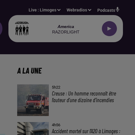
Live :
Limoges
Webradios
Podcasts
America
RAZORLIGHT
A LA UNE
5h22
Creuse : Un homme reconnaît être
l’auteur d’une dizaine d’incendies
4h56
Accident mortel sur l’A20 à Limoges :