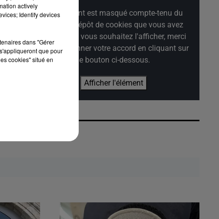
mation actively
Cet élément est masqué compte-tenu du
vices; Identify devices
refus du dépôt de cookies que vous avez
exprimé. Si vous souhaitez l'afficher, merci
rtenaires dans "Gérer
de nous donner votre accord en cliquant sur
s'appliqueront que pour
le bouton ci-dessous.
les cookies" situé en
Afficher l'élément