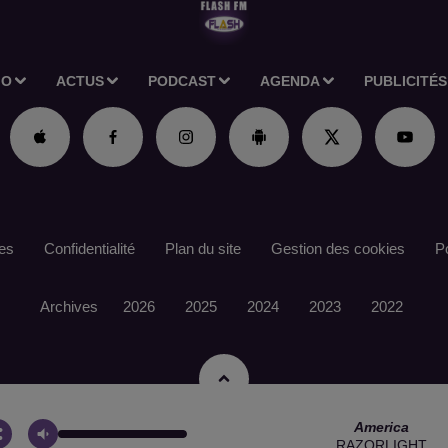
IO
ACTUS
PODCAST
AGENDA
PUBLICITÉS
es
Confidentialité
Plan du site
Gestion des cookies
Po
Archives
2026
2025
2024
2023
2022
America
RAZORLIGHT