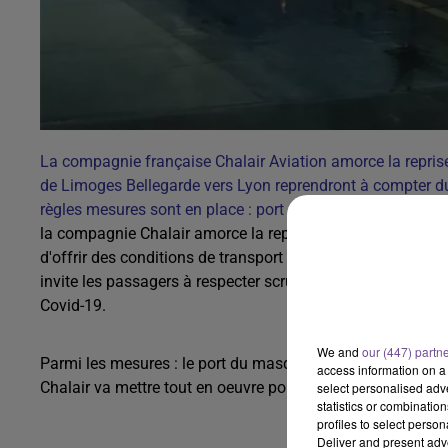
La compagnie française Chalair Aviation amorce la reprise 
de Limoges Bellegarde vers Lyon reprendront à compter du
règles mesures sont en place : port du masque à bord et l'
la compagnie Chalair amorce la reprise de son activité ave
d'offrir des conditions de transport saines et rassurantes,
invite les passagers à respecter scrupuleusement les règle
Covid-19.
We and
our (447) partn
Parmi les mesures : le port du masque à bord et l'adaptat
access information on a 
Chalair va mettre tout en oeuvre pour garantir un voyage 
select personalised ad
statistics or combinatio
profiles to select person
Deliver and present adv