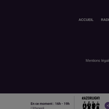
ACCUEIL
RAD
Mentions légal
En ce moment :
16
h -
19
h
L'Afterwork