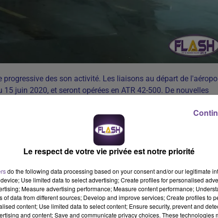
progressive des son activité. Les liaisons au départ de l'aéropo
 15 juin 2020, et seront opérées en ATR 42-500. De nouvelles
adaptation aux règles de distanciation.
A compter du 15 juin 20
Contin
c la reprise des liaisons au départ de Limoges vers Lyon. Afin
 Chalair a adopté une série de mesures applicables sur ses vols, 
s permettant de se protéger et de protéger les autres voyageurs 
Le respect de votre vie privée est notre priorité
ers
do the following data processing based on your consent and/or our legitimate int
ion aux règles de distanciation. L'ensemble du personnel de
device; Use limited data to select advertising; Create profiles for personalised adver
dans des conditions de sécurité optimales.
vertising; Measure advertising performance; Measure content performance; Unders
ns of data from different sources; Develop and improve services; Create profiles to 
alised content; Use limited data to select content; Ensure security, prevent and detect
ertising and content; Save and communicate privacy choices. These technologies