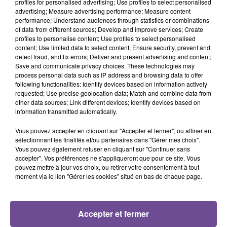
profiles for personalised advertising; Use profiles to select personalised
advertising; Measure advertising performance; Measure content
performance; Understand audiences through statistics or combinations
of data from different sources; Develop and improve services; Create
profiles to personalise content; Use profiles to select personalised
content; Use limited data to select content; Ensure security, prevent and
detect fraud, and fix errors; Deliver and present advertising and content;
Save and communicate privacy choices. These technologies may
process personal data such as IP address and browsing data to offer
Une entreprise recherche un plongeur (H/F) en restauration.
following functionalities: Identify devices based on information actively
Vous aurez pour mission de faire la plonge ainsi que le
requested; Use precise geolocation data; Match and combine data from
rangement des ustensiles de cuisine. Vous serez amené à
other data sources; Link different devices; Identify devices based on
information transmitted automatically.
aider en cuisine avec la préparation des entrées et des
desserts simples. Une expérience d’une année est souhaitée
Vous pouvez accepter en cliquant sur "Accepter et fermer", ou affiner en
sur ce même type de poste. Vous aurez 2 jours de repos
sélectionnant les finalités et/ou partenaires dans "Gérer mes choix".
Vous pouvez également refuser en cliquant sur "Continuer sans
hebdomadaire (lundi et mardi). Il s’agit d’un CDI de 35h.
accepter". Vos préférences ne s'appliqueront que pour ce site. Vous
Référence de l’offre Pôle Emploi : 097RFFB
pouvez mettre à jour vos choix, ou retirer votre consentement à tout
moment via le lien "Gérer les cookies" situé en bas de chaque page.
Accepter et fermer