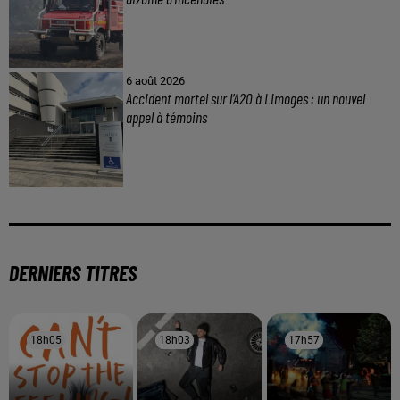
6 août 2026
Accident mortel sur l’A20 à Limoges : un nouvel
appel à témoins
DERNIERS TITRES
18h05
18h05
18h03
18h03
17h57
17h57