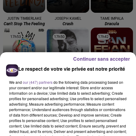
JUSTIN TIMBERLAKE
JOSEPH KAMEL
TAME IMPALA
Can't Stop The Feeling
Crash
Dracula
17h53
17h53
17h50
17h50
17h42
17h42
Continuer sans accepter
Le respect de votre vie privée est notre priorité
SHAKIRA FEAT. BURNA
TEDDY SWIMS
SOUND OF LEGEND
Mr Know It All
San Francisco
BOY
We and
our (447) partners
do the following data processing based on
Dai Dai
your consent and/or our legitimate interest: Store and/or access
information on a device; Use limited data to select advertising; Create
profiles for personalised advertising; Use profiles to select personalised
advertising; Measure advertising performance; Measure content
performance; Understand audiences through statistics or combinations
of data from different sources; Develop and improve services; Create
profiles to personalise content; Use profiles to select personalised
Cet élément est masqué compte-tenu du refus du
content; Use limited data to select content; Ensure security, prevent and
dépôt de cookies que vous avez exprimé. Si vous
detect fraud, and fix errors; Deliver and present advertising and content;