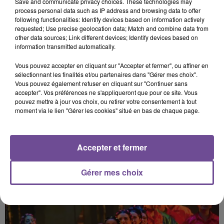
Save and communicate privacy choices. These technologies may
souhaitez l'afficher, merci de nous donner votre accord
process personal data such as IP address and browsing data to offer
en cliquant sur le bouton ci-dessous.
following functionalities: Identify devices based on information actively
requested; Use precise geolocation data; Match and combine data from
other data sources; Link different devices; Identify devices based on
Afficher l'élément
information transmitted automatically.
Vous pouvez accepter en cliquant sur "Accepter et fermer", ou affiner en
sélectionnant les finalités et/ou partenaires dans "Gérer mes choix".
Vous pouvez également refuser en cliquant sur "Continuer sans
accepter". Vos préférences ne s'appliqueront que pour ce site. Vous
pouvez mettre à jour vos choix, ou retirer votre consentement à tout
PRÈS DE CHEZ VOUS
moment via le lien "Gérer les cookies" situé en bas de chaque page.
Accepter et fermer
Gérer mes choix