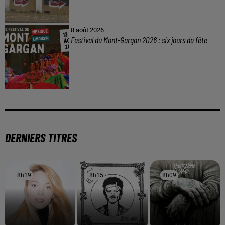
8 août 2026
Festival du Mont-Gargan 2026 : six jours de fête
DERNIERS TITRES
8h19
8h19
8h15
8h15
8h09
8h09