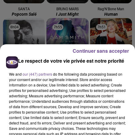
SANTA
BRUNO MARS
Rag'N'Bone Man
Popcorn Salé
I Just Might
Human
8h04
8h04
7h55
7h55
7h51
7h51
Continuer sans accepter
Le respect de votre vie privée est notre priorité
TEDDY SWIMS
SAM SMITH
ANGÈLE FEAT. JUSTICE
Mr Know It All
Stay With Me
What You Want
We and
our (447) partners
do the following data processing based on
your consent and/or our legitimate interest: Store and/or access
information on a device; Use limited data to select advertising; Create
profiles for personalised advertising; Use profiles to select personalised
advertising; Measure advertising performance; Measure content
performance; Understand audiences through statistics or combinations
of data from different sources; Develop and improve services; Create
Cet élément est masqué compte-tenu du refus du
profiles to personalise content; Use profiles to select personalised
dépôt de cookies que vous avez exprimé. Si vous
content; Use limited data to select content; Ensure security, prevent and
souhaitez l'afficher, merci de nous donner votre accord
detect fraud, and fix errors; Deliver and present advertising and content;
Save and communicate privacy choices. These technologies may
en cliquant sur le bouton ci-dessous.
process personal data such as IP address and browsing data to offer