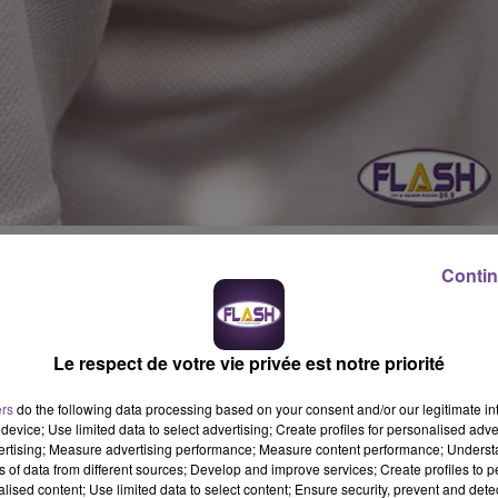
 un individu de 21 ans qui transportait deux sacs remplis de
Contin
nté de s'enfuir en cachant la drogue dans un appartement. La
ellée. C'est un nouveau coup dur pour le trafic de produits
anche 16 février 2020, une patrouille de la BAC (Brigade Anti
Le respect de votre vie privée est notre priorité
venue de Beaubreuil. Au moment ou les policiers pénétraient dan
idu, dans les escaliers, porteur de deux sacs en plastique (dont 
ers
do the following data processing based on your consent and/or our legitimate int
s "savonnettes" de résine de cannabis. A la vue des policiers, il
device; Use limited data to select advertising; Create profiles for personalised adver
à confier les deux sacs qui libéraient une forte odeur de cannabis
vertising; Measure advertising performance; Measure content performance; Unders
ns of data from different sources; Develop and improve services; Create profiles to 
 féminin présente dans un logement. Quelques secondes plus
alised content; Use limited data to select content; Ensure security, prevent and detect