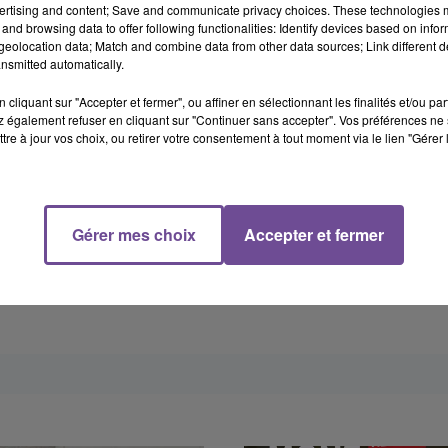
 des éléments les policiers ont procédé à l'interpellation des de
ertising and content; Save and communicate privacy choices. These technologies
 billets (représentant 800€) a été découverte. Une perquisition
and browsing data to offer following functionalities: Identify devices based on infor
eolocation data; Match and combine data from other data sources; Link different de
 toilettes) des deux sacs portés par le mis en cause de 21 ans e
nsmitted automatically.
ette des toilettes. Les deux personnes ont été placées en garde
ifier un rappel à la loi. La garde à vue de l'auteur principal était
cliquant sur "Accepter et fermer", ou affiner en sélectionnant les finalités et/ou pa
 également refuser en cliquant sur "Continuer sans accepter". Vos préférences ne 
u parquet le mardi 18 février 2020 puis à une présentation au Ju
tre à jour vos choix, ou retirer votre consentement à tout moment via le lien "Gérer 
dans l'attente de sa comparution immédiate. L'argent était saisi e
damné à 24 mois de prison dont 6 mois avec sursis.
Gérer mes choix
Accepter et fermer