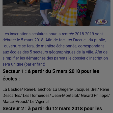
Les inscriptions scolaires pour la rentrée 2018-2019 vont
débuter le 5 mars 2018. Afin de faciliter l’accueil du public,
l’ouverture se fera, de manière échelonnée, correspondant
aux écoles des 5 secteurs géographiques de la ville. Afin de
simplifier les démarches des parents le dossier d'inscription
sera unique (par enfant).
Secteur 1 : à partir du 5 mars 2018 pour les
écoles :
La Bastide/ René-Blanchot/ La Brégère/ Jacques Brel/ René
Descartes/ Les Homérides/ Jean-Montalat/ Gérard Philippe/
Marcel-Proust/ Le Vigenal
Secteur 2 : à partir du 12 mars 2018 pour les