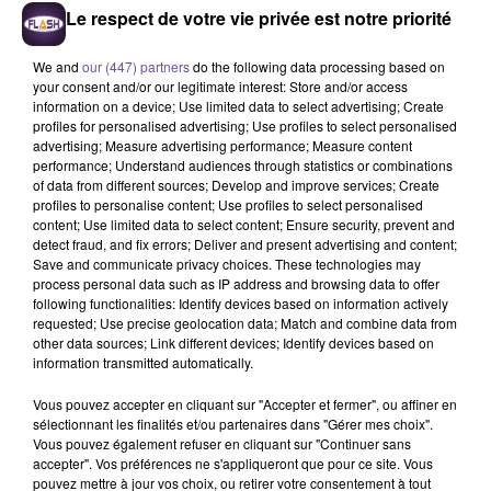
8 août 2026
Le respect de votre vie privée est notre priorité
Festival du Mont-Gargan 2026 : six jours de fête
We and
our (447) partners
do the following data processing based on
your consent and/or our legitimate interest: Store and/or access
information on a device; Use limited data to select advertising; Create
profiles for personalised advertising; Use profiles to select personalised
advertising; Measure advertising performance; Measure content
7 août 2026
performance; Understand audiences through statistics or combinations
Incendie : des enfants bloqués dans les fumées
of data from different sources; Develop and improve services; Create
toxiques
profiles to personalise content; Use profiles to select personalised
content; Use limited data to select content; Ensure security, prevent and
detect fraud, and fix errors; Deliver and present advertising and content;
Save and communicate privacy choices. These technologies may
process personal data such as IP address and browsing data to offer
following functionalities: Identify devices based on information actively
requested; Use precise geolocation data; Match and combine data from
other data sources; Link different devices; Identify devices based on
information transmitted automatically.
DERNIERS TITRES
Vous pouvez accepter en cliquant sur "Accepter et fermer", ou affiner en
sélectionnant les finalités et/ou partenaires dans "Gérer mes choix".
Vous pouvez également refuser en cliquant sur "Continuer sans
accepter". Vos préférences ne s'appliqueront que pour ce site. Vous
15h54
15h54
15h50
15h50
15h43
15h43
pouvez mettre à jour vos choix, ou retirer votre consentement à tout