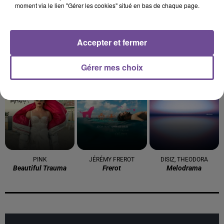
moment via le lien "Gérer les cookies" situé en bas de chaque page.
Accepter et fermer
OFENBACH FEAT.
SHAKIRA FEAT. BURNA
AMBRE
J'me Demande
Gérer mes choix
NORMA JEAN MARTINE
BOY
Overdrive
Dai Dai
15h39
15h39
15h37
15h37
15h33
15h33
PINK
JÉRÉMY FREROT
DISIZ, THEODORA
Beautiful Trauma
Frerot
Melodrama