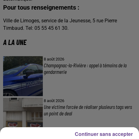
Pour tous renseignements :
Ville de Limoges, service de la Jeunesse, 5 rue Pierre
Timbaud. Tel: 05 55 45 61 30.
A LA UNE
8 août 2026
Champagnac-la-Rivière : appel à témoins de la
gendarmerie
8 août 2026
Une victime forcée de réaliser plusieurs tags vers
un point de deal
Continuer sans accepter