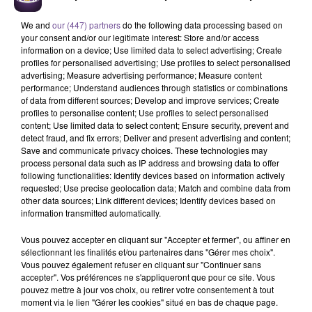
We and
our (447) partners
do the following data processing based on
your consent and/or our legitimate interest: Store and/or access
information on a device; Use limited data to select advertising; Create
4 août 2026
profiles for personalised advertising; Use profiles to select personalised
Haute-Vienne : une aide pour les Jeunes
advertising; Measure advertising performance; Measure content
Agriculteurs
performance; Understand audiences through statistics or combinations
of data from different sources; Develop and improve services; Create
profiles to personalise content; Use profiles to select personalised
content; Use limited data to select content; Ensure security, prevent and
detect fraud, and fix errors; Deliver and present advertising and content;
Save and communicate privacy choices. These technologies may
process personal data such as IP address and browsing data to offer
following functionalities: Identify devices based on information actively
requested; Use precise geolocation data; Match and combine data from
other data sources; Link different devices; Identify devices based on
DERNIERS TITRES
information transmitted automatically.
Vous pouvez accepter en cliquant sur "Accepter et fermer", ou affiner en
sélectionnant les finalités et/ou partenaires dans "Gérer mes choix".
8h39
8h39
8h35
8h35
8h32
8h32
Vous pouvez également refuser en cliquant sur "Continuer sans
accepter". Vos préférences ne s'appliqueront que pour ce site. Vous
pouvez mettre à jour vos choix, ou retirer votre consentement à tout
moment via le lien "Gérer les cookies" situé en bas de chaque page.