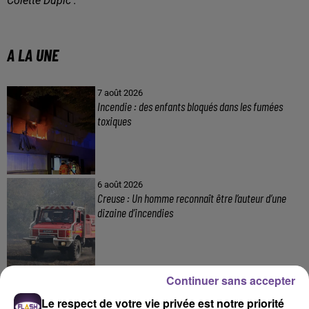
Colette Dupic :
A LA UNE
7 août 2026
Incendie : des enfants bloqués dans les fumées
toxiques
6 août 2026
Creuse : Un homme reconnaît être l’auteur d’une
dizaine d’incendies
6 août 2026
Continuer sans accepter
Accident mortel sur l’A20 à Limoges : un nouvel
Le respect de votre vie privée est notre priorité
appel à témoins