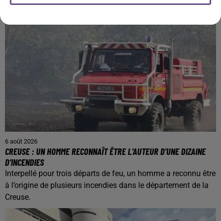
6 août 2026
CREUSE : UN HOMME RECONNAÎT ÊTRE L’AUTEUR D’UNE DIZAINE
D’INCENDIES
Interpellé pour trois départs de feu, un homme a reconnu être
à l’origine de plusieurs incendies dans le département de la
Creuse.