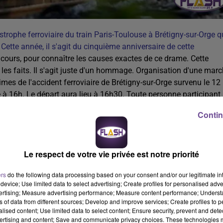
tastrophe ferroviaire du train Paris-Toulouse à Brétigny-sur-Orge q
Cette année, il s'agit du cinquième anniversaire de cette
n cours, pour connaître les causes exactes de ce drame. Cette
es faits. Il s'agit juste d'un hommage.
Organisation d'une marc
ctimes de l'accident ferroviaire de Brétigny-sur-Orge survenu le 12
e à 16h. Le départ aura lieu à 16h30. Toute personne participant
e rose blanche qui sera déposée dans le hall de la gare des
Contin
Le respect de votre vie privée est notre priorité
ers
do the following data processing based on your consent and/or our legitimate int
device; Use limited data to select advertising; Create profiles for personalised adver
vertising; Measure advertising performance; Measure content performance; Unders
ns of data from different sources; Develop and improve services; Create profiles to 
alised content; Use limited data to select content; Ensure security, prevent and detect
ertising and content; Save and communicate privacy choices. These technologies