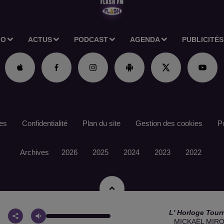
IO
ACTUS
PODCAST
AGENDA
PUBLICITÉS
es
Confidentialité
Plan du site
Gestion des cookies
Po
Archives
2026
2025
2024
2023
2022
L' Horloge Tour
MICKAËL MIR