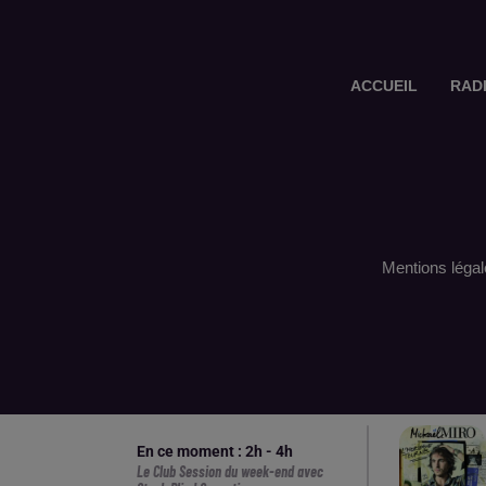
ACCUEIL
RAD
Mentions légal
En ce moment :
2
h -
4
h
Le Club Session du week-end avec