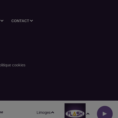
CONTACT
litique cookies
ne
Limoges
O