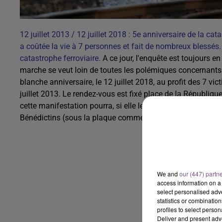
12 juillet 2013 / 12 juillet 2018 : 5e anniversaire de la ca
a coûtée la vie à 7 personnes et fait de nombreux blessés. 
catastrophe ferroviaire.
A ce jour, l'enquête est toujours e
marche se veut loin de toutes les polémiques concernants l
blanche anniversaire, le 12 juillet 2018, au profit des 7 vi
juillet 2013. Le rendez-vous est fixé place de la Républiqu
cette manifestation pourra, si elle le désire, venir avec un
Bénédictins (sous la plaque commémorative).
We and
our (447) partn
access information on a 
select personalised ad
statistics or combinatio
profiles to select person
Deliver and present adv