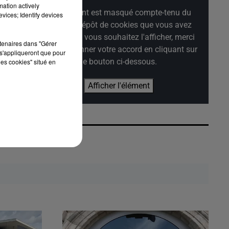
mation actively
Cet élément est masqué compte-tenu du
vices; Identify devices
refus du dépôt de cookies que vous avez
exprimé. Si vous souhaitez l'afficher, merci
rtenaires dans "Gérer
de nous donner votre accord en cliquant sur
s'appliqueront que pour
le bouton ci-dessous.
les cookies" situé en
Afficher l'élément