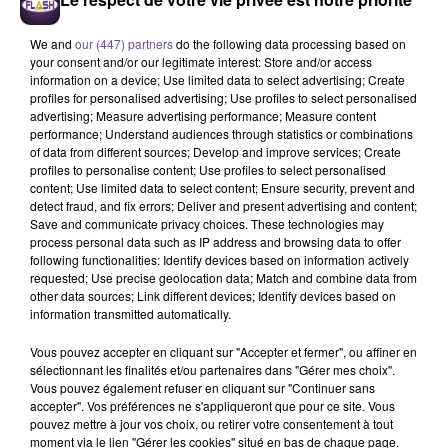
We and
our (447) partners
do the following data processing based on
BRUNO MARS
ADÈLE CASTILLON
DISTURBED
your consent and/or our legitimate interest: Store and/or access
I Just Might
Été Avec Toi
The Sound Of Silence
information on a device; Use limited data to select advertising; Create
(remix Cyril)
profiles for personalised advertising; Use profiles to select personalised
advertising; Measure advertising performance; Measure content
performance; Understand audiences through statistics or combinations
5h10
5h10
5h06
5h06
5h03
5h03
of data from different sources; Develop and improve services; Create
profiles to personalise content; Use profiles to select personalised
content; Use limited data to select content; Ensure security, prevent and
detect fraud, and fix errors; Deliver and present advertising and content;
Save and communicate privacy choices. These technologies may
process personal data such as IP address and browsing data to offer
following functionalities: Identify devices based on information actively
JÉRÉMY FREROT
THE SUPERMEN LOVERS
SIA
requested; Use precise geolocation data; Match and combine data from
Frerot
Dancing In The Rain
Elastic Heart
other data sources; Link different devices; Identify devices based on
information transmitted automatically.
Vous pouvez accepter en cliquant sur "Accepter et fermer", ou affiner en
sélectionnant les finalités et/ou partenaires dans "Gérer mes choix".
Vous pouvez également refuser en cliquant sur "Continuer sans
Cet élément est masqué compte-tenu du refus du
accepter". Vos préférences ne s'appliqueront que pour ce site. Vous
pouvez mettre à jour vos choix, ou retirer votre consentement à tout
dépôt de cookies que vous avez exprimé. Si vous
moment via le lien "Gérer les cookies" situé en bas de chaque page.