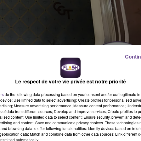
Contin
 sont prévues en Limousin à l’appel de la CGT contre la réforme
Le respect de votre vie privée est notre priorité
syndicat va réussir à mobiliser car les organisations syndicales
 CFDT et de FO qui ne manifesteront pas. A Limoges le rendez-
ers
do the following data processing based on your consent and/or our legitimate int
t Guéret et à 18h à Brive. Le calendrier serré, qui prévoit une
device; Use limited data to select advertising; Create profiles for personalised adver
de la signature par le président, ne laisse que peu de place aux
vertising; Measure advertising performance; Measure content performance; Unders
ns of data from different sources; Develop and improve services; Create profiles to 
alised content; Use limited data to select content; Ensure security, prevent and detect
ertising and content; Save and communicate privacy choices. These technologies
and browsing data to offer following functionalities: Identify devices based on infor
eolocation data; Match and combine data from other data sources; Link different de
nsmitted automatically.