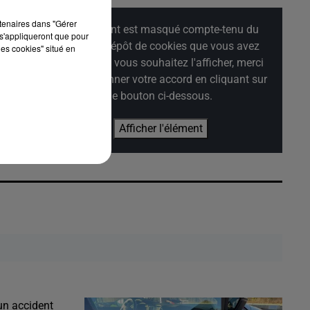
rtenaires dans "Gérer
Cet élément est masqué compte-tenu du
s'appliqueront que pour
refus du dépôt de cookies que vous avez
les cookies" situé en
exprimé. Si vous souhaitez l'afficher, merci
de nous donner votre accord en cliquant sur
le bouton ci-dessous.
Afficher l'élément