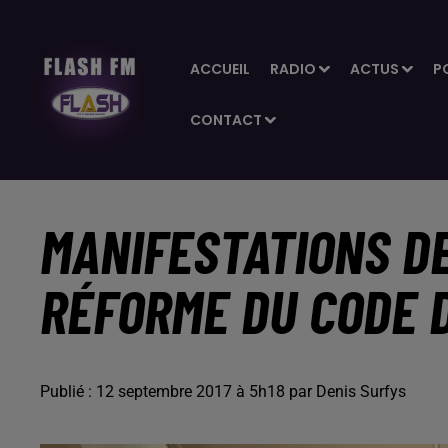
ACCUEIL
RADIO
ACTUS
P
CONTACT
MANIFESTATIONS D
RÉFORME DU CODE D
Publié : 12 septembre 2017 à 5h18 par Denis Surfys