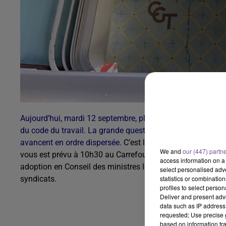
Aujourd’hui, mardi 12 septembre, plusieurs manifestations
du code du travail. La grande question est de savoir si le 
avancent en ordre dispersée.
C’est le cas notamment de la
We and
our (447) partn
vous est prévu à 10h30 au Carrefour Tourny, à 15h à Ussel e
access information on a 
adoption en Conseil des ministres le 20 septembre, suivie 
select personalised ad
syndicats.
statistics or combinatio
profiles to select person
Deliver and present adv
data such as IP address 
requested; Use precise g
based on information tra