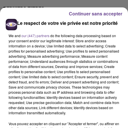
DERNIERS TITRES
Continuer sans accepter
Le respect de votre vie privée est notre priorité
18h07
18h07
18h04
18h04
17h57
17h57
We and
our (447) partners
do the following data processing based on
your consent and/or our legitimate interest: Store and/or access
information on a device; Use limited data to select advertising; Create
profiles for personalised advertising; Use profiles to select personalised
advertising; Measure advertising performance; Measure content
performance; Understand audiences through statistics or combinations
of data from different sources; Develop and improve services; Create
NICKY JAM
ORIA
BEYONCE
profiles to personalise content; Use profiles to select personalised
El Perdon
Soirée Mondaine
Single Ladies
content; Use limited data to select content; Ensure security, prevent and
detect fraud, and fix errors; Deliver and present advertising and content;
17h54
17h54
17h46
17h46
17h42
17h42
Save and communicate privacy choices. These technologies may
process personal data such as IP address and browsing data to offer
following functionalities: Identify devices based on information actively
requested; Use precise geolocation data; Match and combine data from
other data sources; Link different devices; Identify devices based on
information transmitted automatically.
TAYLOR SWIFT
REMA
CHARLOTTE CARDIN
Vous pouvez accepter en cliquant sur "Accepter et fermer", ou affiner en
Elizabeth Taylor
Calm Down
The Way We Touch