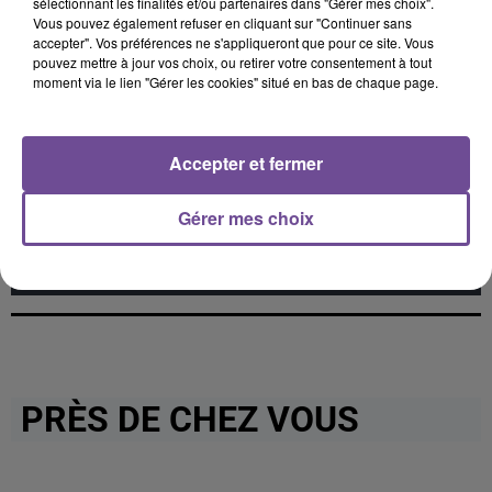
sélectionnant les finalités et/ou partenaires dans "Gérer mes choix".
Vous pouvez également refuser en cliquant sur "Continuer sans
accepter". Vos préférences ne s'appliqueront que pour ce site. Vous
pouvez mettre à jour vos choix, ou retirer votre consentement à tout
moment via le lien "Gérer les cookies" situé en bas de chaque page.
Cet élément est masqué compte-tenu du refus du
dépôt de cookies que vous avez exprimé. Si vous
Accepter et fermer
souhaitez l'afficher, merci de nous donner votre accord
en cliquant sur le bouton ci-dessous.
Gérer mes choix
Afficher l'élément
PRÈS DE CHEZ VOUS