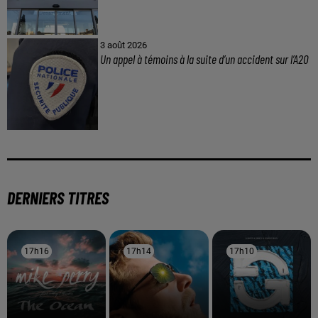
3 août 2026
Un appel à témoins à la suite d’un accident sur l’A20
DERNIERS TITRES
17h16
17h16
17h14
17h14
17h10
17h10