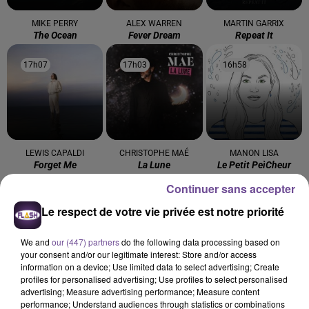
MIKE PERRY
ALEX WARREN
MARTIN GARRIX
The Ocean
Fever Dream
Repeat It
17h07
17h07
17h03
17h03
16h58
16h58
LEWIS CAPALDI
CHRISTOPHE MAÉ
MANON LISA
Forget Me
La Lune
Le Petit Peìcheur
Continuer sans accepter
Le respect de votre vie privée est notre priorité
We and
our (447) partners
do the following data processing based on
Cet élément est masqué compte-tenu du refus du
your consent and/or our legitimate interest: Store and/or access
dépôt de cookies que vous avez exprimé. Si vous
information on a device; Use limited data to select advertising; Create
profiles for personalised advertising; Use profiles to select personalised
souhaitez l'afficher, merci de nous donner votre accord
advertising; Measure advertising performance; Measure content
en cliquant sur le bouton ci-dessous.
performance; Understand audiences through statistics or combinations