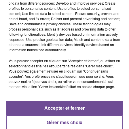
of data from different sources; Develop and improve services; Create
profiles to personalise content; Use profiles to select personalised
Afficher l'élément
content; Use limited data to select content; Ensure security, prevent and
detect fraud, and fix errors; Deliver and present advertising and content;
Save and communicate privacy choices. These technologies may
process personal data such as IP address and browsing data to offer
following functionalities: Identify devices based on information actively
requested; Use precise geolocation data; Match and combine data from
other data sources; Link different devices; Identify devices based on
PRÈS DE CHEZ VOUS
information transmitted automatically.
Vous pouvez accepter en cliquant sur "Accepter et fermer", ou affiner en
sélectionnant les finalités et/ou partenaires dans "Gérer mes choix".
Vous pouvez également refuser en cliquant sur "Continuer sans
accepter". Vos préférences ne s'appliqueront que pour ce site. Vous
pouvez mettre à jour vos choix, ou retirer votre consentement à tout
moment via le lien "Gérer les cookies" situé en bas de chaque page.
Accepter et fermer
Gérer mes choix