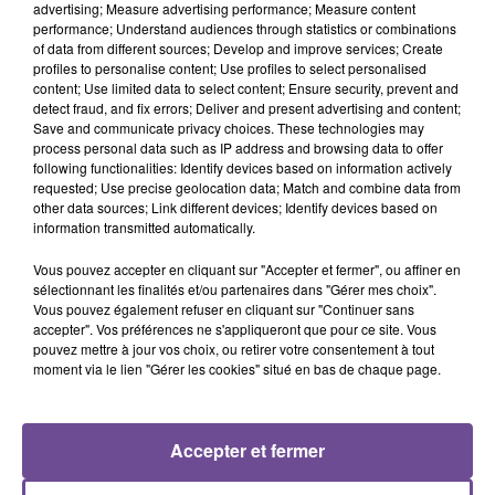
advertising; Measure advertising performance; Measure content
performance; Understand audiences through statistics or combinations
of data from different sources; Develop and improve services; Create
ORIA
ED SHEERAN
LADY GAGA
profiles to personalise content; Use profiles to select personalised
Soirée Mondaine
Camera
Paparazzi
content; Use limited data to select content; Ensure security, prevent and
detect fraud, and fix errors; Deliver and present advertising and content;
Save and communicate privacy choices. These technologies may
process personal data such as IP address and browsing data to offer
following functionalities: Identify devices based on information actively
requested; Use precise geolocation data; Match and combine data from
Cet élément est masqué compte-tenu du refus du
other data sources; Link different devices; Identify devices based on
information transmitted automatically.
dépôt de cookies que vous avez exprimé. Si vous
souhaitez l'afficher, merci de nous donner votre accord
Vous pouvez accepter en cliquant sur "Accepter et fermer", ou affiner en
en cliquant sur le bouton ci-dessous.
sélectionnant les finalités et/ou partenaires dans "Gérer mes choix".
Vous pouvez également refuser en cliquant sur "Continuer sans
accepter". Vos préférences ne s'appliqueront que pour ce site. Vous
Afficher l'élément
pouvez mettre à jour vos choix, ou retirer votre consentement à tout
moment via le lien "Gérer les cookies" situé en bas de chaque page.
Accepter et fermer