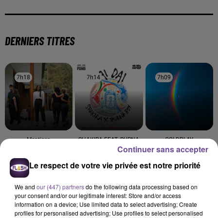
DERNIERS TITRES
7h18
7h18
7h14
7h14
7h09
7h09
Mentissa
SHAKIRA FEAT. BURNA
COLDPLAY
Continuer sans accepter
Mamma Mia
We Pray
BOY
Dai Dai
Le respect de votre vie privée est notre priorité
7h04
7h04
6h57
6h57
6h54
6h54
We and
our (447) partners
do the following data processing based on
your consent and/or our legitimate interest: Store and/or access
information on a device; Use limited data to select advertising; Create
profiles for personalised advertising; Use profiles to select personalised