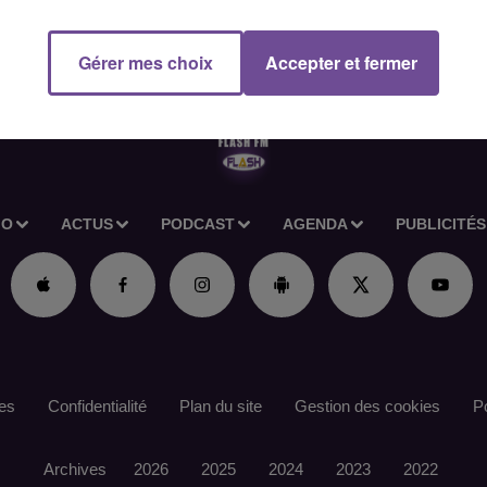
 de vos clients de A à Z (estimation des biens, diffusion des
541255
Gérer mes choix
Accepter et fermer
IO
ACTUS
PODCAST
AGENDA
PUBLICITÉS
es
Confidentialité
Plan du site
Gestion des cookies
Po
Archives
2026
2025
2024
2023
2022