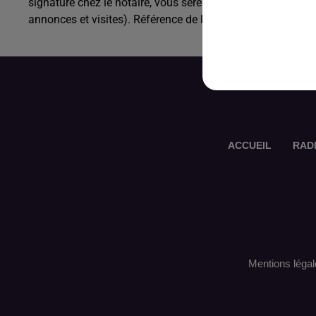
signature chez le notaire, vous serez en charge des projets
annonces et visites). Référence de l’offre Pôle Emploi : 8
ACCUEIL
RAD
Mentions légal