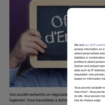
We and
our (447) partn
access information on a 
select personalised ad
statistics or combinatio
profiles to select person
Deliver and present adv
data such as IP address 
requested; Use precise g
based on information tra
Vous pouvez accepter en 
mes choix". Vous pouvez
Une société recherche un négociateur immobilier (H/F). Vo
ce site. Vous pouvez met
bas de chaque page.
logement. Vous travaillerez à domicile et organiserez vos 