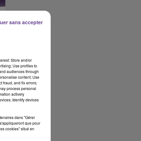
uer sans accepter
erest: Store and/or
tising; Use profiles to
tand audiences through
personalise content; Use
 fraud, and fix errors;
 may process personal
mation actively
vices; Identify devices
rtenaires dans "Gérer
s'appliqueront que pour
les cookies" situé en