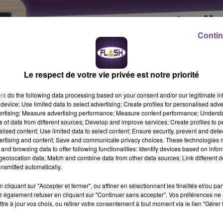
Contin
Le respect de votre vie privée est notre priorité
ers
do the following data processing based on your consent and/or our legitimate int
device; Use limited data to select advertising; Create profiles for personalised adver
vertising; Measure advertising performance; Measure content performance; Unders
ns of data from different sources; Develop and improve services; Create profiles to 
alised content; Use limited data to select content; Ensure security, prevent and detect
ertising and content; Save and communicate privacy choices. These technologies
and browsing data to offer following functionalities: Identify devices based on infor
eolocation data; Match and combine data from other data sources; Link different de
nsmitted automatically.
cliquant sur "Accepter et fermer", ou affiner en sélectionnant les finalités et/ou pa
 également refuser en cliquant sur "Continuer sans accepter". Vos préférences ne 
us accompagnerez les clients sur l’achat ou la vente de leur
tre à jour vos choix, ou retirer votre consentement à tout moment via le lien "Gérer 
journées à votre convenance. De la détection d’affaires à la