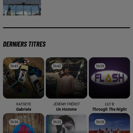
DERNIERS TITRES
5h45
5h45
5h42
5h42
5h39
5h39
KATSEYE
JÉRÉMY FRÉROT
LILY B
Gabriela
Un Homme
Through The Night
5h36
5h36
5h32
5h32
5h28
5h28