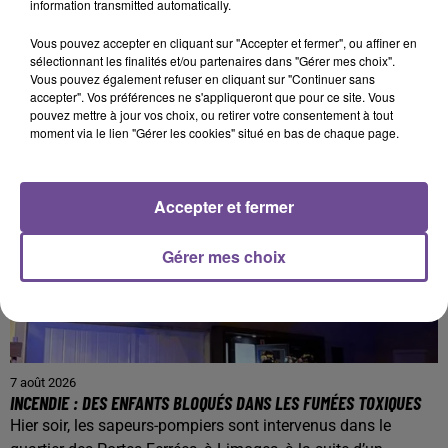
information transmitted automatically.
PRÈS DE CHEZ VOUS
Vous pouvez accepter en cliquant sur "Accepter et fermer", ou affiner en
sélectionnant les finalités et/ou partenaires dans "Gérer mes choix".
Vous pouvez également refuser en cliquant sur "Continuer sans
accepter". Vos préférences ne s'appliqueront que pour ce site. Vous
pouvez mettre à jour vos choix, ou retirer votre consentement à tout
moment via le lien "Gérer les cookies" situé en bas de chaque page.
Accepter et fermer
Gérer mes choix
7 août 2026
INCENDIE : DES ENFANTS BLOQUÉS DANS LES FUMÉES TOXIQUES
Hier soir, les sapeurs-pompiers sont intervenus dans le