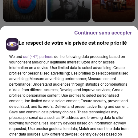
Claudio Capéo
TEDDY SWIMS
MUSE
Continuer sans accepter
Ta Main
Mr Know It All
Starlight
Le respect de votre vie privée est notre priorité
We and
our (447) partners
do the following data processing based on
your consent and/or our legitimate interest: Store and/or access
information on a device; Use limited data to select advertising; Create
Cet élément est masqué compte-tenu du refus du
profiles for personalised advertising; Use profiles to select personalised
dépôt de cookies que vous avez exprimé. Si vous
advertising; Measure advertising performance; Measure content
performance; Understand audiences through statistics or combinations
souhaitez l'afficher, merci de nous donner votre accord
of data from different sources; Develop and improve services; Create
en cliquant sur le bouton ci-dessous.
profiles to personalise content; Use profiles to select personalised
content; Use limited data to select content; Ensure security, prevent and
detect fraud, and fix errors; Deliver and present advertising and content;
Afficher l'élément
Save and communicate privacy choices. These technologies may
process personal data such as IP address and browsing data to offer
following functionalities: Identify devices based on information actively
requested; Use precise geolocation data; Match and combine data from
other data sources; Link different devices; Identify devices based on