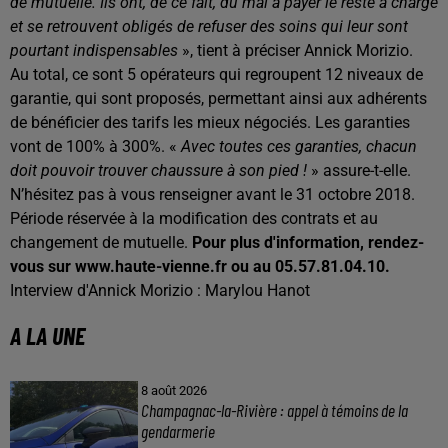
de mutuelle. Ils ont, de ce fait, du mal à payer le reste à charge
et se retrouvent obligés de refuser des soins qui leur sont
pourtant indispensables
», tient à préciser Annick Morizio.
Au total, ce sont 5 opérateurs qui regroupent 12 niveaux de
garantie, qui sont proposés, permettant ainsi aux adhérents
de bénéficier des tarifs les mieux négociés. Les garanties
vont de 100% à 300%. «
Avec toutes ces garanties, chacun
doit pouvoir trouver chaussure à son pied !
» assure-t-elle.
N’hésitez pas à vous renseigner avant le 31 octobre 2018.
Période réservée à la modification des contrats et au
changement de mutuelle.
Pour plus d'information, rendez-
vous sur www.haute-vienne.fr ou au 05.57.81.04.10.
Interview d'Annick Morizio : Marylou Hanot
A LA UNE
8 août 2026
Champagnac-la-Rivière : appel à témoins de la
gendarmerie