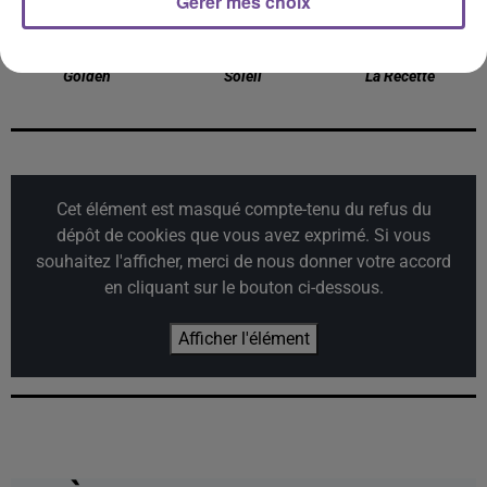
Gérer mes choix
KPOP DEMON HUNTERS
GIMS
JECK
Golden
Soleil
La Recette
Cet élément est masqué compte-tenu du refus du
dépôt de cookies que vous avez exprimé. Si vous
souhaitez l'afficher, merci de nous donner votre accord
en cliquant sur le bouton ci-dessous.
Afficher l'élément