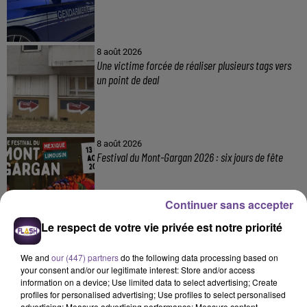
8 août 2026
Une victime forcée de réaliser plusieurs tags vers
un point de deal
8 août 2026
Festival du Mont-Gargan 2026 : six jours de fête
Continuer sans accepter
Le respect de votre vie privée est notre priorité
7 août 2026
Incendie : des enfants bloqués dans les fumées
We and
our (447) partners
do the following data processing based on
toxiques
your consent and/or our legitimate interest: Store and/or access
information on a device; Use limited data to select advertising; Create
profiles for personalised advertising; Use profiles to select personalised
advertising; Measure advertising performance; Measure content