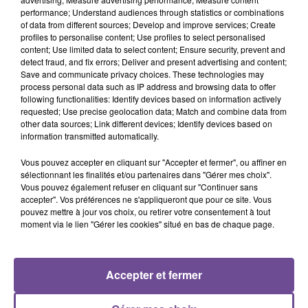
performance; Understand audiences through statistics or combinations
of data from different sources; Develop and improve services; Create
profiles to personalise content; Use profiles to select personalised
content; Use limited data to select content; Ensure security, prevent and
detect fraud, and fix errors; Deliver and present advertising and content;
DERNIERS TITRES
Save and communicate privacy choices. These technologies may
process personal data such as IP address and browsing data to offer
following functionalities: Identify devices based on information actively
requested; Use precise geolocation data; Match and combine data from
other data sources; Link different devices; Identify devices based on
3h28
3h28
3h25
3h25
3h22
3h22
information transmitted automatically.
Vous pouvez accepter en cliquant sur "Accepter et fermer", ou affiner en
sélectionnant les finalités et/ou partenaires dans "Gérer mes choix".
Vous pouvez également refuser en cliquant sur "Continuer sans
accepter". Vos préférences ne s'appliqueront que pour ce site. Vous
pouvez mettre à jour vos choix, ou retirer votre consentement à tout
ANOTR FEAT 54 ULTRA
TOM ODELL
TAME IMPALA
moment via le lien "Gérer les cookies" situé en bas de chaque page.
Talk To You
Another Love
Dracula
3h19
3h19
3h16
3h16
3h13
3h13
Accepter et fermer