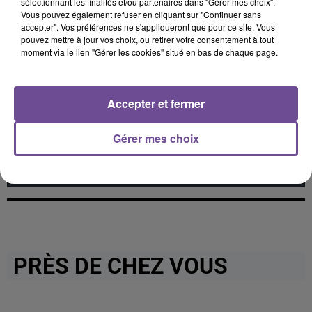
sélectionnant les finalités et/ou partenaires dans "Gérer mes choix".
Vous pouvez également refuser en cliquant sur "Continuer sans
accepter". Vos préférences ne s'appliqueront que pour ce site. Vous
pouvez mettre à jour vos choix, ou retirer votre consentement à tout
moment via le lien "Gérer les cookies" situé en bas de chaque page.
Cet élément est masqué compte-tenu du refus du
dépôt de cookies que vous avez exprimé. Si vous
Accepter et fermer
souhaitez l'afficher, merci de nous donner votre accord
en cliquant sur le bouton ci-dessous.
Gérer mes choix
Afficher l'élément
PRÈS DE CHEZ VOUS