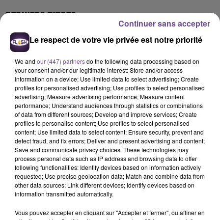
DERNIERS TITRES
Continuer sans accepter
Le respect de votre vie privée est notre priorité
18h18
18h18
18h15
18h15
18h11
18h11
We and
our (447) partners
do the following data processing based on
your consent and/or our legitimate interest: Store and/or access
information on a device; Use limited data to select advertising; Create
profiles for personalised advertising; Use profiles to select personalised
advertising; Measure advertising performance; Measure content
performance; Understand audiences through statistics or combinations
of data from different sources; Develop and improve services; Create
JECK
NICO
TAME IMPALA
profiles to personalise content; Use profiles to select personalised
La Recette
Am I Wrong
Dracula
content; Use limited data to select content; Ensure security, prevent and
detect fraud, and fix errors; Deliver and present advertising and content;
18h07
18h07
18h04
18h04
17h57
17h57
Save and communicate privacy choices. These technologies may
process personal data such as IP address and browsing data to offer
following functionalities: Identify devices based on information actively
requested; Use precise geolocation data; Match and combine data from
other data sources; Link different devices; Identify devices based on
information transmitted automatically.
NICKY JAM
ORIA
BEYONCE
Vous pouvez accepter en cliquant sur "Accepter et fermer", ou affiner en
El Perdon
Soirée Mondaine
Single Ladies