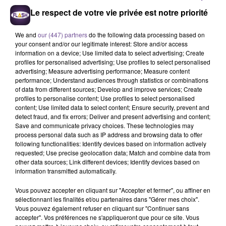
6 août 2026
Le respect de votre vie privée est notre priorité
Accident mortel sur l’A20 à Limoges : un nouvel
appel à témoins
We and
our (447) partners
do the following data processing based on
your consent and/or our legitimate interest: Store and/or access
information on a device; Use limited data to select advertising; Create
profiles for personalised advertising; Use profiles to select personalised
advertising; Measure advertising performance; Measure content
4 août 2026
performance; Understand audiences through statistics or combinations
Haute-Vienne : une aide pour les Jeunes
of data from different sources; Develop and improve services; Create
Agriculteurs
profiles to personalise content; Use profiles to select personalised
content; Use limited data to select content; Ensure security, prevent and
detect fraud, and fix errors; Deliver and present advertising and content;
Save and communicate privacy choices. These technologies may
process personal data such as IP address and browsing data to offer
following functionalities: Identify devices based on information actively
requested; Use precise geolocation data; Match and combine data from
other data sources; Link different devices; Identify devices based on
information transmitted automatically.
DERNIERS TITRES
Vous pouvez accepter en cliquant sur "Accepter et fermer", ou affiner en
sélectionnant les finalités et/ou partenaires dans "Gérer mes choix".
Vous pouvez également refuser en cliquant sur "Continuer sans
accepter". Vos préférences ne s'appliqueront que pour ce site. Vous
19h52
19h52
19h48
19h48
19h45
19h45