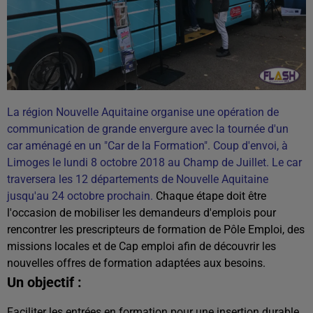
La région Nouvelle Aquitaine organise une opération de
communication de grande envergure avec la tournée d'un
car aménagé en un "Car de la Formation". Coup d'envoi, à
Limoges le lundi 8 octobre 2018 au Champ de Juillet.
Le car
traversera les 12 départements de Nouvelle Aquitaine
jusqu'au 24 octobre prochain.
Chaque étape doit être
l'occasion de mobiliser les demandeurs d'emplois pour
rencontrer les prescripteurs de formation de Pôle Emploi, des
missions locales et de Cap emploi afin de découvrir les
nouvelles offres de formation adaptées aux besoins.
Un objectif :
Faciliter les entrées en formation pour une insertion durable