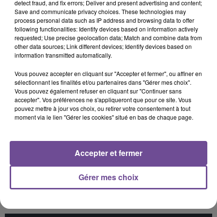
detect fraud, and fix errors; Deliver and present advertising and content;
14h42
14h42
14h39
14h39
14h36
14h36
Save and communicate privacy choices. These technologies may
process personal data such as IP address and browsing data to offer
following functionalities: Identify devices based on information actively
requested; Use precise geolocation data; Match and combine data from
other data sources; Link different devices; Identify devices based on
information transmitted automatically.
NAIKA
Lost Frequencies
TAYLOR SWIFT
Vous pouvez accepter en cliquant sur "Accepter et fermer", ou affiner en
One Track Mind
Reality
Elizabeth Taylor
sélectionnant les finalités et/ou partenaires dans "Gérer mes choix".
Vous pouvez également refuser en cliquant sur "Continuer sans
accepter". Vos préférences ne s'appliqueront que pour ce site. Vous
14h32
14h32
14h28
14h28
14h25
14h25
pouvez mettre à jour vos choix, ou retirer votre consentement à tout
moment via le lien "Gérer les cookies" situé en bas de chaque page.
Accepter et fermer
JECK
Lady Gaga
ANGÈLE FEAT. JUSTICE
La Recette
Alejandro
What You Want
Gérer mes choix