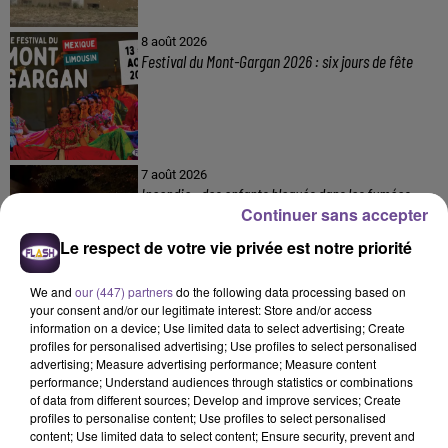
8 août 2026
Festival du Mont-Gargan 2026 : six jours de fête
7 août 2026
Incendie : des enfants bloqués dans les fumées
Continuer sans accepter
toxiques
Le respect de votre vie privée est notre priorité
We and
our (447) partners
do the following data processing based on
your consent and/or our legitimate interest: Store and/or access
information on a device; Use limited data to select advertising; Create
profiles for personalised advertising; Use profiles to select personalised
advertising; Measure advertising performance; Measure content
performance; Understand audiences through statistics or combinations
DERNIERS TITRES
of data from different sources; Develop and improve services; Create
profiles to personalise content; Use profiles to select personalised
content; Use limited data to select content; Ensure security, prevent and