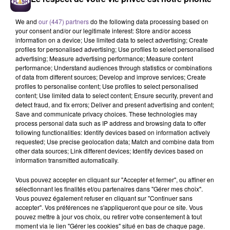
We and
our (447) partners
do the following data processing based on
SAM SMITH
RIVIERA
LOST FREQUENCIES
your consent and/or our legitimate interest: Store and/or access
Stay With Me
She Doesn't Mind
Are You With Me
information on a device; Use limited data to select advertising; Create
profiles for personalised advertising; Use profiles to select personalised
4h21
4h21
4h18
4h18
4h15
4h15
advertising; Measure advertising performance; Measure content
performance; Understand audiences through statistics or combinations
of data from different sources; Develop and improve services; Create
profiles to personalise content; Use profiles to select personalised
content; Use limited data to select content; Ensure security, prevent and
detect fraud, and fix errors; Deliver and present advertising and content;
Save and communicate privacy choices. These technologies may
process personal data such as IP address and browsing data to offer
SHAKIRA FEAT. BURNA
DASHA
AMIR
Austin
A L'imparfaite
following functionalities: Identify devices based on information actively
BOY
Dai Dai
requested; Use precise geolocation data; Match and combine data from
other data sources; Link different devices; Identify devices based on
information transmitted automatically.
Vous pouvez accepter en cliquant sur "Accepter et fermer", ou affiner en
sélectionnant les finalités et/ou partenaires dans "Gérer mes choix".
Vous pouvez également refuser en cliquant sur "Continuer sans
Cet élément est masqué compte-tenu du refus du
accepter". Vos préférences ne s'appliqueront que pour ce site. Vous
dépôt de cookies que vous avez exprimé. Si vous
pouvez mettre à jour vos choix, ou retirer votre consentement à tout
moment via le lien "Gérer les cookies" situé en bas de chaque page.
souhaitez l'afficher, merci de nous donner votre accord