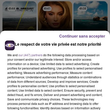
4h44
4h44
4h41
4h41
4h38
4h38
Continuer sans accepter
ASAF AVIDAN AND
IZ DIVINE
JÉRÉMY FREROT
Le respect de votre vie privée est notre priorité
Who Do You Think
Avec Ou Sans
MOJOS
You Are
One Day / Reckoning
Song
We and
our (447) partners
do the following data processing based on
your consent and/or our legitimate interest: Store and/or access
information on a device; Use limited data to select advertising; Create
profiles for personalised advertising; Use profiles to select personalised
advertising; Measure advertising performance; Measure content
performance; Understand audiences through statistics or combinations
of data from different sources; Develop and improve services; Create
Cet élément est masqué compte-tenu du refus du
profiles to personalise content; Use profiles to select personalised
dépôt de cookies que vous avez exprimé. Si vous
content; Use limited data to select content; Ensure security, prevent and
souhaitez l'afficher, merci de nous donner votre accord
detect fraud, and fix errors; Deliver and present advertising and content;
Save and communicate privacy choices. These technologies may
en cliquant sur le bouton ci-dessous.
process personal data such as IP address and browsing data to offer
following functionalities: Identify devices based on information actively