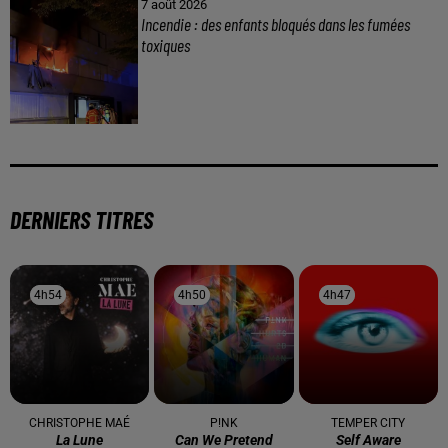
7 août 2026
Incendie : des enfants bloqués dans les fumées
toxiques
DERNIERS TITRES
4h54
4h54
4h50
4h50
4h47
4h47
CHRISTOPHE MAÉ
P!NK
TEMPER CITY
La Lune
Can We Pretend
Self Aware