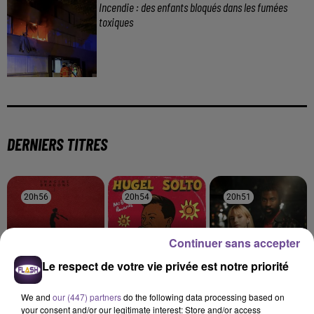
Incendie : des enfants bloqués dans les fumées
toxiques
DERNIERS TITRES
20h56
20h56
20h54
20h54
20h51
20h51
Continuer sans accepter
Le respect de votre vie privée est notre priorité
Imagine Dragons
HUGEL X SOLTO
Angèle Feat. Damso
We and
our (447) partners
do the following data processing based on
Waves
Jamaican (bam Bam)
Démons
your consent and/or our legitimate interest: Store and/or access