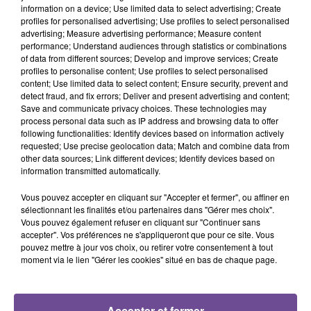
information on a device; Use limited data to select advertising; Create
20h47
20h47
20h43
20h43
20h39
20h39
profiles for personalised advertising; Use profiles to select personalised
advertising; Measure advertising performance; Measure content
performance; Understand audiences through statistics or combinations
of data from different sources; Develop and improve services; Create
profiles to personalise content; Use profiles to select personalised
content; Use limited data to select content; Ensure security, prevent and
detect fraud, and fix errors; Deliver and present advertising and content;
TEDDY SWIMS
RAYE
ADELE
Save and communicate privacy choices. These technologies may
Mr Know It All
Where Is My Husband
Hello
process personal data such as IP address and browsing data to offer
following functionalities: Identify devices based on information actively
requested; Use precise geolocation data; Match and combine data from
other data sources; Link different devices; Identify devices based on
information transmitted automatically.
Vous pouvez accepter en cliquant sur "Accepter et fermer", ou affiner en
Cet élément est masqué compte-tenu du refus du
sélectionnant les finalités et/ou partenaires dans "Gérer mes choix".
dépôt de cookies que vous avez exprimé. Si vous
Vous pouvez également refuser en cliquant sur "Continuer sans
souhaitez l'afficher, merci de nous donner votre accord
accepter". Vos préférences ne s'appliqueront que pour ce site. Vous
pouvez mettre à jour vos choix, ou retirer votre consentement à tout
en cliquant sur le bouton ci-dessous.
moment via le lien "Gérer les cookies" situé en bas de chaque page.
Afficher l'élément
Accepter et fermer