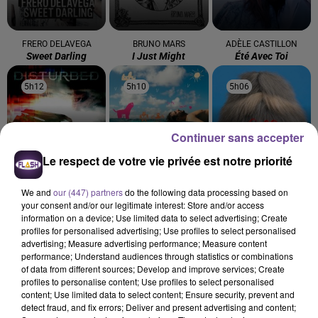
FRERO DELAVEGA
BRUNO MARS
ADÈLE CASTILLON
Sweet Darling
I Just Might
Été Avec Toi
5h12
5h12
5h10
5h10
5h06
5h06
Continuer sans accepter
Le respect de votre vie privée est notre priorité
DISTURBED
JÉRÉMY FREROT
THE SUPERMEN LOVERS
The Sound Of Silence
Frerot
Dancing In The Rain
We and
our (447) partners
do the following data processing based on
(remix Cyril)
your consent and/or our legitimate interest: Store and/or access
information on a device; Use limited data to select advertising; Create
profiles for personalised advertising; Use profiles to select personalised
advertising; Measure advertising performance; Measure content
performance; Understand audiences through statistics or combinations
of data from different sources; Develop and improve services; Create
profiles to personalise content; Use profiles to select personalised
Cet élément est masqué compte-tenu du refus du
content; Use limited data to select content; Ensure security, prevent and
dépôt de cookies que vous avez exprimé. Si vous
detect fraud, and fix errors; Deliver and present advertising and content;