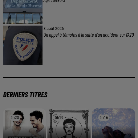
3 août 2026
Un appel à témoins à la suite d’un accident sur l’A20
DERNIERS TITRES
5h23
5h23
5h19
5h19
5h16
5h16