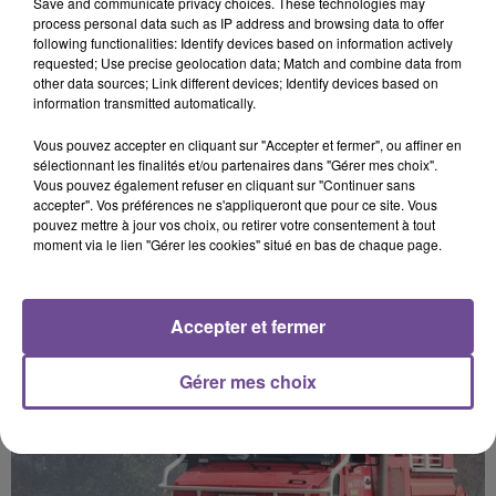
Save and communicate privacy choices. These technologies may
souhaitez l'afficher, merci de nous donner votre accord
process personal data such as IP address and browsing data to offer
en cliquant sur le bouton ci-dessous.
following functionalities: Identify devices based on information actively
requested; Use precise geolocation data; Match and combine data from
other data sources; Link different devices; Identify devices based on
Afficher l'élément
information transmitted automatically.
Vous pouvez accepter en cliquant sur "Accepter et fermer", ou affiner en
sélectionnant les finalités et/ou partenaires dans "Gérer mes choix".
Vous pouvez également refuser en cliquant sur "Continuer sans
accepter". Vos préférences ne s'appliqueront que pour ce site. Vous
pouvez mettre à jour vos choix, ou retirer votre consentement à tout
PRÈS DE CHEZ VOUS
moment via le lien "Gérer les cookies" situé en bas de chaque page.
Accepter et fermer
Gérer mes choix