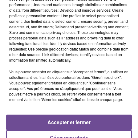
performance; Understand audiences through statistics or combinations
of data from different sources; Develop and improve services; Create
profiles to personalise content; Use profiles to select personalised
Une société recherche un mécanicien poids lourd (H/F) pour
content; Use limited data to select content; Ensure security, prevent and
un CDI de 35h. Ce poste est basé à Guéret, il est à pourvoir le
detect fraud, and fix errors; Deliver and present advertising and content;
plus rapidement possible. Après une formation aux gammes
Save and communicate privacy choices. These technologies may
process personal data such as IP address and browsing data to offer
du constructeur et aux méthodes de réparation, vous
following functionalities: Identify devices based on information actively
interviendrez sous la direction du chef d’équipe sur
requested; Use precise geolocation data; Match and combine data from
l’ensemble des véhicules confiés à l’atelier. Vous réaliserez
other data sources; Link different devices; Identify devices based on
information transmitted automatically.
des diagnostics véhicules, anticiperez les besoins de pièces
en relation avec le magasin et valorisez votre travail en
Vous pouvez accepter en cliquant sur "Accepter et fermer", ou affiner en
conseillant les clients. Référence de l’offre Pôle Emploi :
sélectionnant les finalités et/ou partenaires dans "Gérer mes choix".
108PKYJ
Vous pouvez également refuser en cliquant sur "Continuer sans
accepter". Vos préférences ne s'appliqueront que pour ce site. Vous
pouvez mettre à jour vos choix, ou retirer votre consentement à tout
moment via le lien "Gérer les cookies" situé en bas de chaque page.
Accepter et fermer
ACCUEIL
RADIO
ACTUS
PODCAST
AGENDA
PUBLICITÉS
CONTACT
Gérer mes choix