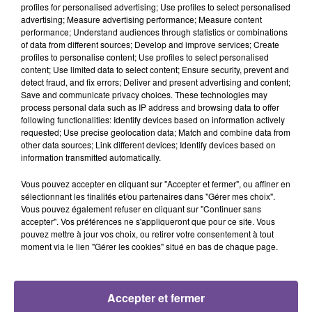
profiles for personalised advertising; Use profiles to select personalised
Cet élément est masqué compte-tenu du refus du
advertising; Measure advertising performance; Measure content
dépôt de cookies que vous avez exprimé. Si vous
performance; Understand audiences through statistics or combinations
of data from different sources; Develop and improve services; Create
souhaitez l'afficher, merci de nous donner votre accord
profiles to personalise content; Use profiles to select personalised
en cliquant sur le bouton ci-dessous.
content; Use limited data to select content; Ensure security, prevent and
detect fraud, and fix errors; Deliver and present advertising and content;
Save and communicate privacy choices. These technologies may
Afficher l'élément
process personal data such as IP address and browsing data to offer
following functionalities: Identify devices based on information actively
requested; Use precise geolocation data; Match and combine data from
other data sources; Link different devices; Identify devices based on
information transmitted automatically.
Vous pouvez accepter en cliquant sur "Accepter et fermer", ou affiner en
PRÈS DE CHEZ VOUS
sélectionnant les finalités et/ou partenaires dans "Gérer mes choix".
Vous pouvez également refuser en cliquant sur "Continuer sans
accepter". Vos préférences ne s'appliqueront que pour ce site. Vous
pouvez mettre à jour vos choix, ou retirer votre consentement à tout
moment via le lien "Gérer les cookies" situé en bas de chaque page.
Accepter et fermer