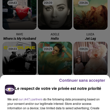
20h43
20h43
20h39
20h39
20h36
20h36
RAYE
ADELE
LUIZA
Where Is My Husband
Hello
Jet Lag
20h33
20h33
20h29
20h29
20h26
20h26
Continuer sans accepter
ZAHO FEAT. MC SOLAAR
TAYLOR SWIFT
SIA
Comme Caroline
Opalite
I Forgive You
Le respect de votre vie privée est notre priorité
We and
our (447) partners
do the following data processing based on
your consent and/or our legitimate interest: Store and/or access
information on a device; Use limited data to select advertising; Create