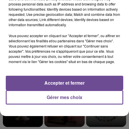
process personal data such as IP address and browsing data to offer
following functionalities: Identify devices based on information actively
6 août 2026
requested; Use precise geolocation data; Match and combine data from
Accident mortel sur l’A20 à Limoges : un nouvel
other data sources; Link different devices; Identify devices based on
appel à témoins
information transmitted automatically.
Vous pouvez accepter en cliquant sur "Accepter et fermer", ou affiner en
sélectionnant les finalités et/ou partenaires dans "Gérer mes choix".
Vous pouvez également refuser en cliquant sur "Continuer sans
accepter". Vos préférences ne s'appliqueront que pour ce site. Vous
pouvez mettre à jour vos choix, ou retirer votre consentement à tout
moment via le lien "Gérer les cookies" situé en bas de chaque page.
DERNIERS TITRES
Accepter et fermer
12h19
12h19
12h15
12h15
12h12
12h12
Gérer mes choix