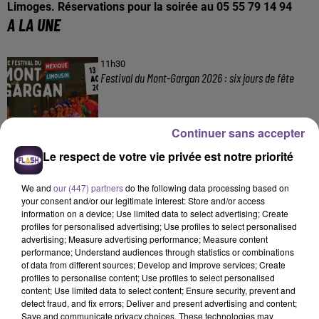
Limoges.
Réservations pour la soirée au 05 55 79 14 94
A LA UNE
11h30
Festival du Mont-Gargan 2026 : six jours de fête
Continuer sans accepter
Le respect de votre vie privée est notre priorité
7 août 2026
Incendie : des enfants bloqués dans les fumées
toxiques
We and
our (447) partners
do the following data processing based on
your consent and/or our legitimate interest: Store and/or access
information on a device; Use limited data to select advertising; Create
profiles for personalised advertising; Use profiles to select personalised
advertising; Measure advertising performance; Measure content
performance; Understand audiences through statistics or combinations
6 août 2026
of data from different sources; Develop and improve services; Create
Creuse : Un homme reconnaît être l’auteur d’une
profiles to personalise content; Use profiles to select personalised
dizaine d’incendies
content; Use limited data to select content; Ensure security, prevent and
detect fraud, and fix errors; Deliver and present advertising and content;
Save and communicate privacy choices. These technologies may