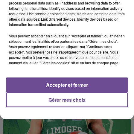
en cliquant sur le bouton ci-dessous.
process personal data such as IP address and browsing data to offer
following functionalities: Identify devices based on information actively
requested; Use precise geolocation data; Match and combine data from
Afficher l'élément
other data sources; Link different devices; Identify devices based on
information transmitted automatically.
Vous pouvez accepter en cliquant sur "Accepter et fermer", ou affiner en
sélectionnant les finalités et/ou partenaires dans "Gérer mes choix".
Vous pouvez également refuser en cliquant sur "Continuer sans
accepter". Vos préférences ne s'appliqueront que pour ce site. Vous
pouvez mettre à jour vos choix, ou retirer votre consentement à tout
PRÈS DE CHEZ VOUS
moment via le lien "Gérer les cookies" situé en bas de chaque page.
Accepter et fermer
Gérer mes choix