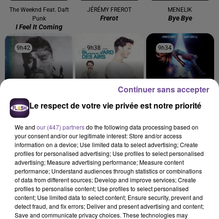
The Weeknd Feat. Daft
JÉRÉMY FREROT
MENELIK
Frerot
Bye Bye
Punk
I Feel It Coming
9h42
9h42
9h38
9h38
9h34
9h34
Continuer sans accepter
Le respect de votre vie privée est notre priorité
TEDDY SWIMS
Boulevard Des Airs Feat.
JENNIFER LOPEZ
Mr Know It All
Save Me Tonight
Vianney
We and
our (447) partners
do the following data processing based on
Allez Reste
your consent and/or our legitimate interest: Store and/or access
information on a device; Use limited data to select advertising; Create
profiles for personalised advertising; Use profiles to select personalised
advertising; Measure advertising performance; Measure content
performance; Understand audiences through statistics or combinations
of data from different sources; Develop and improve services; Create
Cet élément est masqué compte-tenu du refus du
profiles to personalise content; Use profiles to select personalised
content; Use limited data to select content; Ensure security, prevent and
dépôt de cookies que vous avez exprimé. Si vous
detect fraud, and fix errors; Deliver and present advertising and content;
souhaitez l'afficher, merci de nous donner votre accord
Save and communicate privacy choices. These technologies may