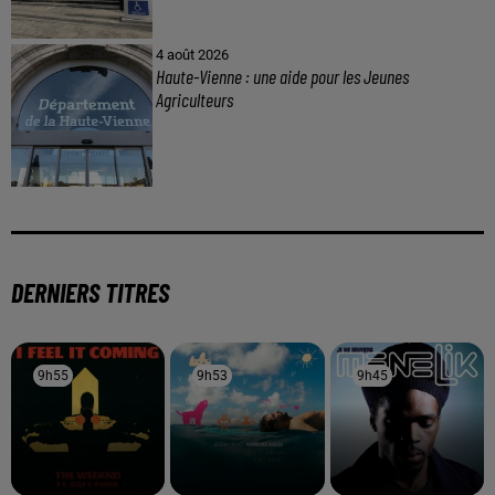
4 août 2026
Haute-Vienne : une aide pour les Jeunes
Agriculteurs
DERNIERS TITRES
9h55
9h55
9h53
9h53
9h45
9h45