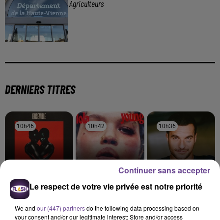
Agriculteurs
DERNIERS TITRES
10h46
10h46
10h42
10h42
10h36
10h36
Continuer sans accepter
Le respect de votre vie privée est notre priorité
CORNEILLE FEAT VITAA
LOLA YOUNG
AMIR
Ensemble
Messy (clean Edit)
A L'imparfaite
We and
our (447) partners
do the following data processing based on
your consent and/or our legitimate interest: Store and/or access
10h33
10h33
10h31
10h31
10h27
10h27