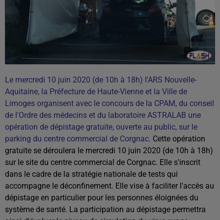
Le mercredi 10 juin 2020 (de 10h à 18h) l'ARS Nouvelle-
Aquitaine, la Préfecture de Haute-Vienne et la Ville de
Limoges organisent avec le concours de la CPAM, du conseil
de l'Ordre des médecins et du laboratoire ASTRALAB une
opération de dépistage gratuite, ouverte au public, sur le
parking du centre commercial de Corgnac.
Cette opération
gratuite se déroulera le mercredi 10 juin 2020 (de 10h à 18h)
sur le site du centre commercial de Corgnac. Elle s'inscrit
dans le cadre de la stratégie nationale de tests qui
accompagne le déconfinement. Elle vise à faciliter l'accès au
dépistage en particulier pour les personnes éloignées du
système de santé. La participation au dépistage permettra