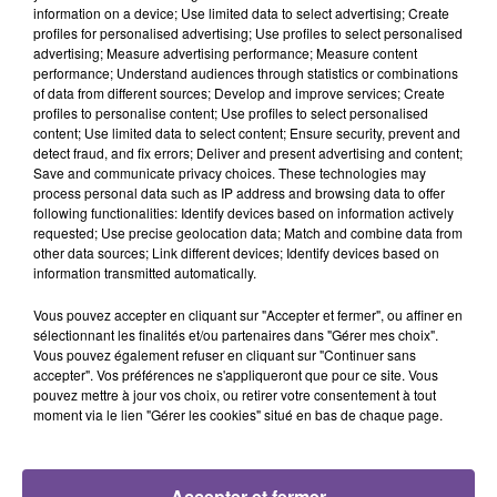
information on a device; Use limited data to select advertising; Create
profiles for personalised advertising; Use profiles to select personalised
advertising; Measure advertising performance; Measure content
performance; Understand audiences through statistics or combinations
of data from different sources; Develop and improve services; Create
profiles to personalise content; Use profiles to select personalised
content; Use limited data to select content; Ensure security, prevent and
ELLIOTT
JÉRÉMY FREROT
OFENBACH, STARSAILOR
detect fraud, and fix errors; Deliver and present advertising and content;
On S'oubliera
Tu Donnes
Four To The Floor
Save and communicate privacy choices. These technologies may
process personal data such as IP address and browsing data to offer
following functionalities: Identify devices based on information actively
requested; Use precise geolocation data; Match and combine data from
other data sources; Link different devices; Identify devices based on
information transmitted automatically.
Cet élément est masqué compte-tenu du refus du
Vous pouvez accepter en cliquant sur "Accepter et fermer", ou affiner en
dépôt de cookies que vous avez exprimé. Si vous
sélectionnant les finalités et/ou partenaires dans "Gérer mes choix".
souhaitez l'afficher, merci de nous donner votre accord
Vous pouvez également refuser en cliquant sur "Continuer sans
en cliquant sur le bouton ci-dessous.
accepter". Vos préférences ne s'appliqueront que pour ce site. Vous
pouvez mettre à jour vos choix, ou retirer votre consentement à tout
moment via le lien "Gérer les cookies" situé en bas de chaque page.
Afficher l'élément
Accepter et fermer