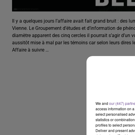
Il y a quelques jours l’affaire avait fait grand bruit : des 
Vienne. Le Groupement d’études et d’information de phén
diamètre apparent des cinq cercles il pourrait s’agir d’un 
aussitôt mise à mal par les témoins car selon leurs dires le
Affaire à suivre …
We and
our (447) partn
access information on a 
select personalised ad
statistics or combinatio
profiles to select person
Deliver and present adv