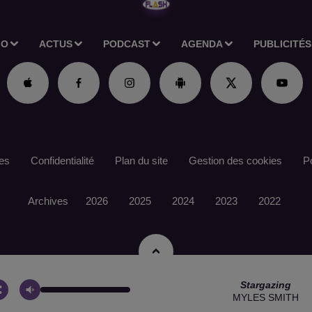
IO
ACTUS
PODCAST
AGENDA
PUBLICITÉS
es
Confidentialité
Plan du site
Gestion des cookies
Po
Archives
2026
2025
2024
2023
2022
Stargazing
MYLES SMITH