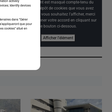
mation actively
Cet élément est masqué compte-tenu du
vices; Identify devices
refus du dépôt de cookies que vous avez
exprimé. Si vous souhaitez l'afficher, merci
rtenaires dans "Gérer
de nous donner votre accord en cliquant sur
s'appliqueront que pour
le bouton ci-dessous.
les cookies" situé en
Afficher l'élément