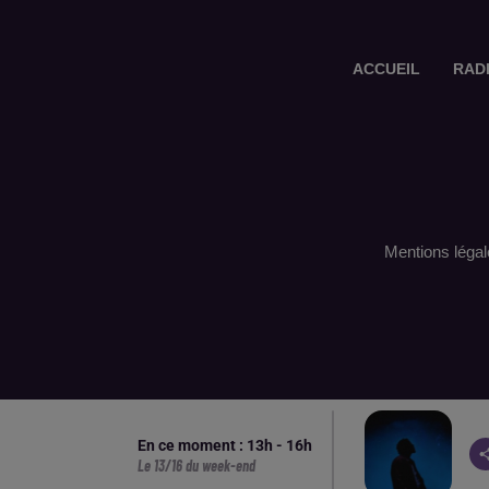
ACCUEIL
RAD
Mentions légal
En ce moment :
13
h -
16
h
Le 13/16 du week-end