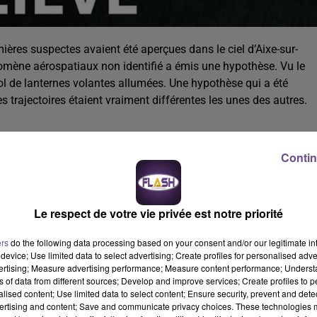
lumières suspectes avaient été aperçues dans le ciel d’Aixe-sur-
omène aérospatiaux non identifié a émis une hypothèse. Vu le
vol de lanternes volantes allumées. Une hypothèse qui a été
s trajectoires étaient vraiment différentes les unes des autres.
Contin
Le respect de votre vie privée est notre priorité
ers
do the following data processing based on your consent and/or our legitimate int
device; Use limited data to select advertising; Create profiles for personalised adver
vertising; Measure advertising performance; Measure content performance; Unders
ns of data from different sources; Develop and improve services; Create profiles to 
alised content; Use limited data to select content; Ensure security, prevent and detect
ertising and content; Save and communicate privacy choices. These technologies