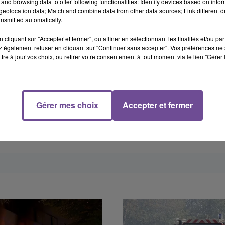
and browsing data to offer following functionalities: Identify devices based on infor
eolocation data; Match and combine data from other data sources; Link different de
nsmitted automatically.
cliquant sur "Accepter et fermer", ou affiner en sélectionnant les finalités et/ou pa
 également refuser en cliquant sur "Continuer sans accepter". Vos préférences ne 
tre à jour vos choix, ou retirer votre consentement à tout moment via le lien "Gérer 
Gérer mes choix
Accepter et fermer