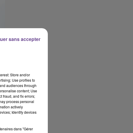
uer sans accepter
erest: Store and/or
tising; Use profiles to
tand audiences through
personalise content; Use
 fraud, and fix errors;
 may process personal
mation actively
vices; Identify devices
rtenaires dans "Gérer