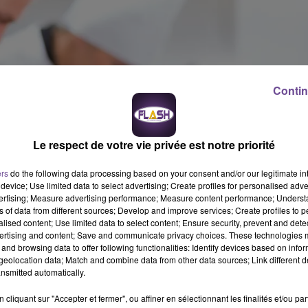
Contin
Le respect de votre vie privée est notre priorité
ers
do the following data processing based on your consent and/or our legitimate int
device; Use limited data to select advertising; Create profiles for personalised adver
vertising; Measure advertising performance; Measure content performance; Unders
ns of data from different sources; Develop and improve services; Create profiles to 
alised content; Use limited data to select content; Ensure security, prevent and detect
ertising and content; Save and communicate privacy choices. These technologies
and browsing data to offer following functionalities: Identify devices based on infor
eolocation data; Match and combine data from other data sources; Link different de
nsmitted automatically.
cliquant sur "Accepter et fermer", ou affiner en sélectionnant les finalités et/ou pa