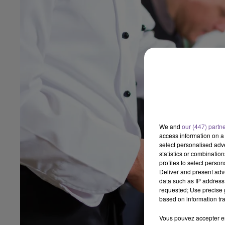
We and
our (447) partn
access information on a 
select personalised ad
statistics or combinatio
profiles to select person
Deliver and present adv
data such as IP address 
requested; Use precise g
based on information tra
Vous pouvez accepter en 