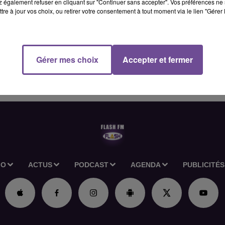
 également refuser en cliquant sur "Continuer sans accepter". Vos préférences ne 
tre à jour vos choix, ou retirer votre consentement à tout moment via le lien "Gérer 
ission consistera à mettre en place les équipements de cuisine e
Gérer mes choix
Accepter et fermer
r les fruits et légumes, cuire des viandes, poissons, dresser des
 le matériel. Référence de l’offre Pôle Emploi : 8677171
IO
ACTUS
PODCAST
AGENDA
PUBLICITÉS