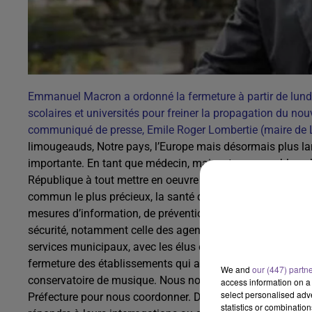
Emmanuel Macron a ordonné la fermeture à partir de lundi,
scolaires et universités pour freiner la propagation du n
communiqué de presse, Emile Roger Lombertie (maire de L
limougeauds, Notre pays, l’Europe mais désormais plus lar
importante. En tant que médecin, maire et responsable polit
République à tout mettre en oeuvre pour que la solidarité na
commun le plus précieux, la santé de tous nos concitoyens.
mesures d’information, de prévention et de protection qui 
sécurité, notamment celle des agents municipaux qui assure
services municipaux, avec les élus concernés, pour mettr
fermeture des établissements qui accueillent des jeunes enf
We and
our (447) partn
conservatoire de musique. Nous nous sommes mis en relati
access information on a 
select personalised ad
Préfecture pour nous coordonner. Dès lundi la Ville mettra
statistics or combinatio