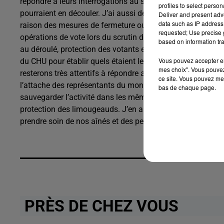
répondre à leurs interrogations au sujet des consignes en vi
profiles to select person
pourraient en découler. J’ai aussi décidé le maintien des s
Deliver and present adv
data such as IP address 
raison des mesures de fermeture ou d’éloignement. Nous a
requested; Use precise g
opérations de vote lors du scrutin des élections municip
based on information tra
au déroulé, protection des votants et des agents des bureau
Vous pouvez accepter en 
du CHU pour établir quels étaient les besoins de son per
mes choix". Vous pouvez
resterons très attentifs à répondre aux demandes de tous 
ce site. Vous pouvez met
l’attache des représentants du monde économique pour env
bas de chaque page.
sauvegarder l’activité dans les mêmes conditions de précaut
protection des limougeauds. J’en appelle à la responsabilit
prendre soin de nos aînés et des personnes les plus vuln
PRÈS DE CHEZ VOUS