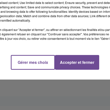
gueur mais aussi de recueillir les difficultés individuelles qui
alised content; Use limited data to select content; Ensure security, prevent and detect
alaires des agents qui verraient leur activité suspendue en
ertising and content; Save and communicate privacy choices. These technologies
and browsing data to offer following functionalities: Identify devices based on infor
vons également tout mis en oeuvre pour garantir la sécurité de
eolocation data; Match and combine data from other data sources; Link different de
ales du 15 mars prochain : équipements adaptés, consignes quan
nsmitted automatically.
x de vote. J’ai d’ores et déjà pris contact avec le directeur géné
cliquant sur "Accepter et fermer", ou affiner en sélectionnant les finalités et/ou pa
sonnel soignant dans ce nouveau contexte. Nous restons et
 également refuser en cliquant sur "Continuer sans accepter". Vos préférences ne 
les personnels de santé publics et privés. Je prendrai également
tre à jour vos choix, ou retirer votre consentement à tout moment via le lien "Gérer 
isager toute mesure de soutien qui pourrait être nécessaire po
ion. Notre seule priorité est de tout faire pour assurer la
é et à la solidarité de tous pour rester vigilants mais aussi
érables de leur entourage. Vous pouvez compter sur moi"
Gérer mes choix
Accepter et fermer