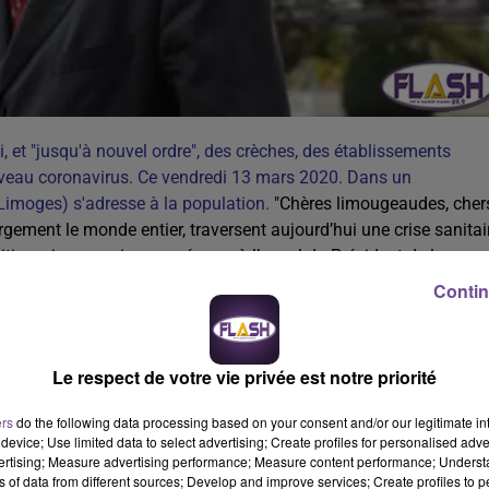
 et "jusqu'à nouvel ordre", des crèches, des établissements
ouveau coronavirus. Ce vendredi 13 mars 2020. Dans un
imoges) s'adresse à la population.
"Chères limougeaudes, cher
gement le monde entier, traversent aujourd’hui une crise sanitai
ique, je souscris sans réserve à l’appel du Président de la
tionale soit active et efficace afin de protéger notre bien
Contin
 Dès le début de la crise, la Ville de Limoges a mis en place les
s’imposaient pour garantir la continuité des services en toute
nt un contact quotidien avec le public. J’ai réuni ce matin les
Le respect de votre vie privée est notre priorité
e en place les mesures qui ont été annoncées et notamment la
ants, crèches, écoles, restaurants scolaires, centres de loisirs,
ers
do the following data processing based on your consent and/or our legitimate int
on sans attendre avec l’Inspection académique, le Rectorat et 
device; Use limited data to select advertising; Create profiles for personalised adver
vertising; Measure advertising performance; Measure content performance; Unders
 en place un numéro d’appel, dédié aux familles, qui permettra d
ns of data from different sources; Develop and improve services; Create profiles to 