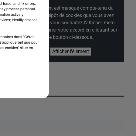
 fraud, and fix errors;
Cet élément est masqué compte-tenu du
 may process personal
mation actively
s
refus du dépôt de cookies que vous avez
vices; Identify devices
t
exprimé. Si vous souhaitez l'afficher, merci
ral
de nous donner votre accord en cliquant sur
rtenaires dans "Gérer
le bouton ci-dessous.
s'appliqueront que pour
les cookies" situé en
Afficher l'élément
ur