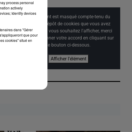
 may process personal
mation actively
vices; Identify devices
Cet élément est masqué compte-tenu du
refus du dépôt de cookies que vous avez
rtenaires dans "Gérer
exprimé. Si vous souhaitez l'afficher, merci
s'appliqueront que pour
de nous donner votre accord en cliquant sur
les cookies" situé en
le bouton ci-dessous.
Afficher l'élément