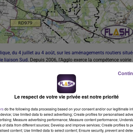
ue, du 4 juillet au 4 août, sur les aménagements routiers situé
de liaison Sud.
Depuis 2006, l'Agglo exerce la compétence voirie
. Ces travaux d’aménagements auront pour objectifs :
Contin
iat, l’A20 et la Voie de Liaison Sud
tiat, échangeur A20, giratoire de la Valoine)
l’Agglomération aux équipements majeurs (CHU, Université)
té des parcs d’activités pour les acteurs économiques
Le respect de votre vie privée est notre priorité
le public à l’élaboration de ce projet. La concertation se déroule
ers
do the following data processing based on your consent and/or our legitimate int
le, ainsi qu’en mairies de Feytiat et de Limoges, du 4 juillet
device; Use limited data to select advertising; Create profiles for personalised adver
vertising; Measure advertising performance; Measure content performance; Unders
anisées au cours de la période de concertation. La première de c
ns of data from different sources; Develop and improve services; Create profiles to 
tiat.
alised content; Use limited data to select content; Ensure security, prevent and detect