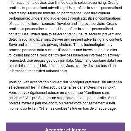
information on a device; Use limited data to select advertising; Create
profiles for personalised advertising; Use profiles to select personalised
advertising; Measure advertising performance; Measure content
performance; Understand audiences through statistics or combinations
of data from different sources; Develop and improve services; Create
profiles to personalise content; Use profiles to select personalised
content; Use limited data to select content; Ensure security, prevent and
INDOCHINE
BEBE REXHA
Lykke Li
detect fraud, and fix errors; Deliver and present advertising and content;
Nos Célébrations
New Religion
I Follow Rivers
Save and communicate privacy choices. These technologies may
process personal data such as IP address and browsing data to offer
following functionalities: Identify devices based on information actively
requested; Use precise geolocation data; Match and combine data from
other data sources; Link different devices; Identify devices based on
information transmitted automatically.
Cet élément est masqué compte-tenu du refus du
Vous pouvez accepter en cliquant sur "Accepter et fermer", ou affiner en
dépôt de cookies que vous avez exprimé. Si vous
sélectionnant les finalités et/ou partenaires dans "Gérer mes choix".
souhaitez l'afficher, merci de nous donner votre accord
Vous pouvez également refuser en cliquant sur "Continuer sans
en cliquant sur le bouton ci-dessous.
accepter". Vos préférences ne s'appliqueront que pour ce site. Vous
pouvez mettre à jour vos choix, ou retirer votre consentement à tout
moment via le lien "Gérer les cookies" situé en bas de chaque page.
Afficher l'élément
Accepter et fermer