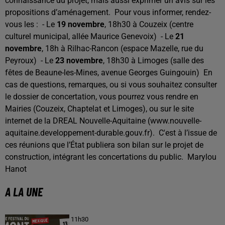
connaissance du projet, mais aussi exprimer un avis sur les
propositions d’aménagement.
Pour vous informer, rendez-
vous les :
- Le
19 novembre
, 18h30 à Couzeix (centre
culturel municipal, allée Maurice Genevoix)
- Le
21
novembre
, 18h à Rilhac-Rancon (espace Mazelle, rue du
Peyroux)
- Le
23 novembre
, 18h30 à Limoges (salle des
fêtes de Beaune-les-Mines, avenue Georges Guingouin)
En
cas de questions, remarques, ou si vous souhaitez consulter
le dossier de concertation, vous pourrez vous rendre en
Mairies (Couzeix, Chaptelat et Limoges), ou sur le site
internet de la DREAL Nouvelle-Aquitaine (www.nouvelle-
aquitaine.developpement-durable.gouv.fr).
C'est à l’issue de
ces réunions que l’État publiera son bilan sur le projet de
construction, intégrant les concertations du public.
Marylou
Hanot
A LA UNE
11h30