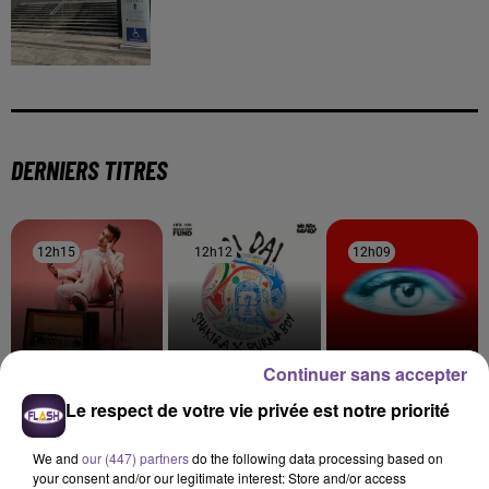
DERNIERS TITRES
12h15
12h15
12h12
12h12
12h09
12h09
Continuer sans accepter
JULIEN LIEB
SHAKIRA FEAT. BURNA
TEMPER CITY
Le respect de votre vie privée est notre priorité
Le Jeu
Self Aware
BOY
Dai Dai
We and
our (447) partners
do the following data processing based on
your consent and/or our legitimate interest: Store and/or access
12h05
12h05
12h02
12h02
11h56
11h56