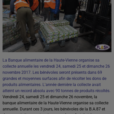
La Banque alimentaire de la Haute-Vienne organise sa
collecte annuelle les vendredi 24, samedi 25 et dimanche 26
novembre 2017. Les bénévoles seront présents dans 69
grandes et moyennes surfaces afin de récolter les dons de
produits alimentaires. L'année dernière la collecte avait
atteint un record absolu avec 90 tonnes de produits récoltés.
Vendredi 24, samedi 25 et dimanche 26 novembre, la
banque alimentaire de la Haute-Vienne organise sa collecte
annuelle. Durant ces 3 jours, les bénévoles de la B.A.87 et