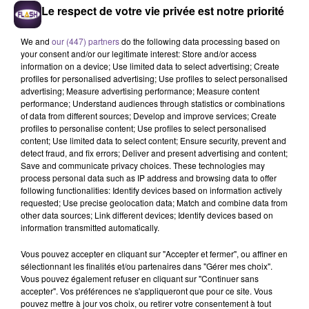
Le respect de votre vie privée est notre priorité
We and
our (447) partners
do the following data processing based on
your consent and/or our legitimate interest: Store and/or access
information on a device; Use limited data to select advertising; Create
TEDDY SWIMS
SAM SMITH
ANGÈLE FEAT. JUSTICE
profiles for personalised advertising; Use profiles to select personalised
Mr Know It All
Stay With Me
What You Want
advertising; Measure advertising performance; Measure content
performance; Understand audiences through statistics or combinations
of data from different sources; Develop and improve services; Create
7h46
7h46
7h43
7h43
7h41
7h41
profiles to personalise content; Use profiles to select personalised
content; Use limited data to select content; Ensure security, prevent and
detect fraud, and fix errors; Deliver and present advertising and content;
Save and communicate privacy choices. These technologies may
process personal data such as IP address and browsing data to offer
following functionalities: Identify devices based on information actively
requested; Use precise geolocation data; Match and combine data from
SEAN PAUL
TAME IMPALA
KUNGS
other data sources; Link different devices; Identify devices based on
Got 2 Luv U
Dracula
Never Going Home
information transmitted automatically.
Vous pouvez accepter en cliquant sur "Accepter et fermer", ou affiner en
sélectionnant les finalités et/ou partenaires dans "Gérer mes choix".
Vous pouvez également refuser en cliquant sur "Continuer sans
accepter". Vos préférences ne s'appliqueront que pour ce site. Vous
Cet élément est masqué compte-tenu du refus du
pouvez mettre à jour vos choix, ou retirer votre consentement à tout