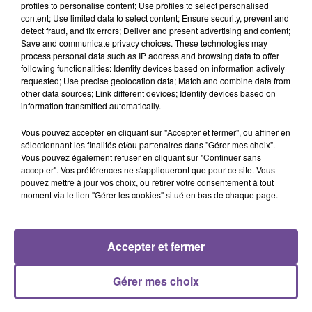
profiles to personalise content; Use profiles to select personalised
content; Use limited data to select content; Ensure security, prevent and
detect fraud, and fix errors; Deliver and present advertising and content;
Save and communicate privacy choices. These technologies may
process personal data such as IP address and browsing data to offer
Un salon de coiffure situé à Isle recherche une coiffeuse
following functionalities: Identify devices based on information actively
confirmée. Vous devrez être autonome sur votre poste et
requested; Use precise geolocation data; Match and combine data from
other data sources; Link different devices; Identify devices based on
travailler en équipe. La clientèle est déjà existante. Il s’agit
information transmitted automatically.
d’un CDI de 35h. Le CAP Coiffure est exigé. Référence de
l’offre : contactez Flash FM au 05 55 31 15 15
Vous pouvez accepter en cliquant sur "Accepter et fermer", ou affiner en
sélectionnant les finalités et/ou partenaires dans "Gérer mes choix".
Vous pouvez également refuser en cliquant sur "Continuer sans
accepter". Vos préférences ne s'appliqueront que pour ce site. Vous
pouvez mettre à jour vos choix, ou retirer votre consentement à tout
moment via le lien "Gérer les cookies" situé en bas de chaque page.
ACCUEIL
RADIO
ACTUS
PODCAST
Accepter et fermer
AGENDA
PUBLICITÉS
CONTACT
Gérer mes choix