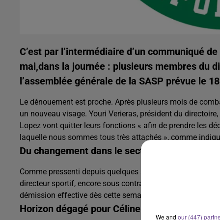
C’est par l’intermédiaire d’un communiqué de
mai,dans la journée : plusieurs membres du 
l’assemblée générale de la SASP prévue le 18
Le dénouement est proche. Après plusieurs mois de comba
un nouveau visage. Youri Verieras, président du directoir
Lopez vont quitter leurs fonctions « afin de prendre les déc
laquelle nous sommes tous très attachés », comme indiq
Du changement dans le secteur sportif
Comme pressenti depuis quelques semaines, Olivier Bourgai
directeur sportif, encore sous contrat pour 2 ans, a trouvé
démission effective dès cette semaine.
Horizon dégagé pour Céline Forte
We and
our (447) partn