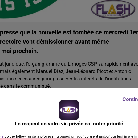
 presse que la nouvelle est tombée ce mercredi 1e
directoire vont démissionner avant même
 mai prochain.
t juridique, l’organigramme du Limoges CSP va rapidement avo
e, mais également Manuel Diaz, Jean-Léonard Picot et Antonio
isions nécessaires pour préserver les intérêts de l’institution à
ué dans le communiqué.
Contin
n quitte lui aussi le Limoges CSP avant la fin de la saison. Le
 un accord financier avec le club pour mettre fin à son contrat. U
Le respect de votre vie privée est notre priorité
ers
do the following data processing based on your consent and/or our legitimate int