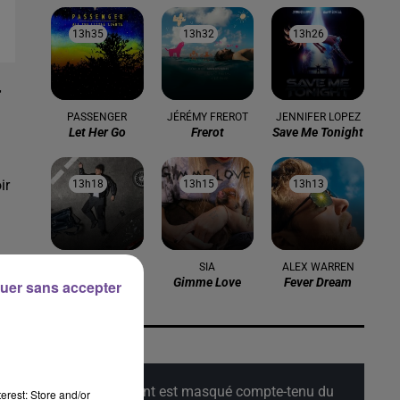
13h35
13h35
13h32
13h32
13h26
13h26
r
PASSENGER
JÉRÉMY FREROT
JENNIFER LOPEZ
Let Her Go
Frerot
Save Me Tonight
ir
13h18
13h18
13h15
13h15
13h13
13h13
JOSEPH KAMEL
SIA
ALEX WARREN
Crash
Gimme Love
Fever Dream
uer sans accepter
ne
Cet élément est masqué compte-tenu du
erest: Store and/or