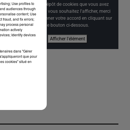
tising; Use profiles to
refus du dépôt de cookies que vous avez
tand audiences through
exprimé. Si vous souhaitez l'afficher, merci
personalise content; Use
de nous donner votre accord en cliquant sur
 fraud, and fix errors;
 may process personal
le bouton ci-dessous.
 y
mation actively
ur
vices; Identify devices
Afficher l'élément
rtenaires dans "Gérer
s'appliqueront que pour
les cookies" situé en
ne.
rte
x