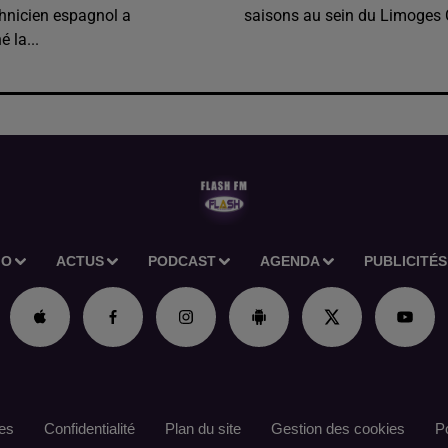
chnicien espagnol a
saisons au sein du Limoges 
 la...
IO
ACTUS
PODCAST
AGENDA
PUBLICITÉS
es
Confidentialité
Plan du site
Gestion des cookies
Po