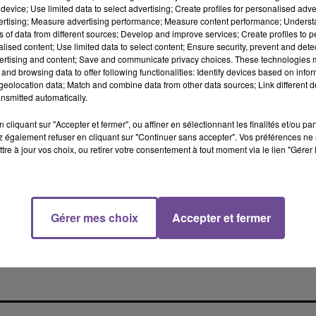
device; Use limited data to select advertising; Create profiles for personalised adver
evard pour préparer la saison prochaine. Youri Verieras indique
vertising; Measure advertising performance; Measure content performance; Unders
e pourra pleinement décider de la nouvelle équipe qu’elle
ns of data from different sources; Develop and improve services; Create profiles to 
alised content; Use limited data to select content; Ensure security, prevent and detect
e transmission des affaires courantes aux personnes qui seront
ertising and content; Save and communicate privacy choices. These technologies
 Stéphane Ostrowski reviennent avec insistance, comme évoqué il
and browsing data to offer following functionalities: Identify devices based on infor
e. Celui de Richard Dacoury également. Pour ce qui est du secte
eolocation data; Match and combine data from other data sources; Link different de
nsmitted automatically.
de directeur sportif : en place à Bourg-en-Bresse dans un projet
 d’Olivier Bourgain. La piste Crawford Palmer serait actuellement
cliquant sur "Accepter et fermer", ou affiner en sélectionnant les finalités et/ou pa
le médaillé olympique aux Jeux de Sydney en 2000 et diplômé du
 également refuser en cliquant sur "Continuer sans accepter". Vos préférences ne 
tre à jour vos choix, ou retirer votre consentement à tout moment via le lien "Gérer 
ges CSP de mettre en route la préparation de la saison prochai
aîneur … Autant de questions à régler au plus vite pour Céline Fo
Gérer mes choix
Accepter et fermer
 qui attendent le CSP dans les prochains jours pour accéder au