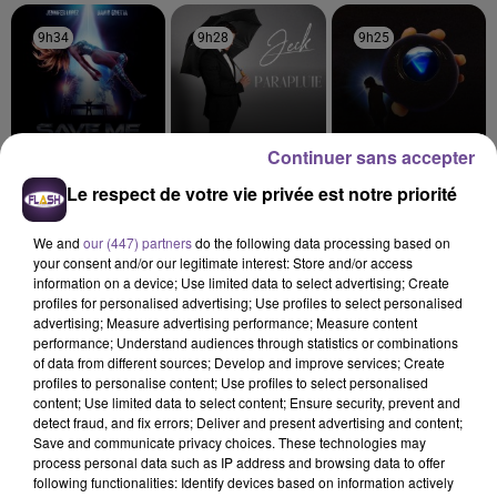
9h34
9h34
9h28
9h28
9h25
9h25
Continuer sans accepter
JENNIFER LOPEZ
Jeck
DJO
Le respect de votre vie privée est notre priorité
Save Me Tonight
Parapluie
End Of Beginning
We and
our (447) partners
do the following data processing based on
your consent and/or our legitimate interest: Store and/or access
information on a device; Use limited data to select advertising; Create
profiles for personalised advertising; Use profiles to select personalised
advertising; Measure advertising performance; Measure content
Cet élément est masqué compte-tenu du refus du
performance; Understand audiences through statistics or combinations
dépôt de cookies que vous avez exprimé. Si vous
of data from different sources; Develop and improve services; Create
profiles to personalise content; Use profiles to select personalised
souhaitez l'afficher, merci de nous donner votre accord
content; Use limited data to select content; Ensure security, prevent and
en cliquant sur le bouton ci-dessous.
detect fraud, and fix errors; Deliver and present advertising and content;
Save and communicate privacy choices. These technologies may
process personal data such as IP address and browsing data to offer
Afficher l'élément
following functionalities: Identify devices based on information actively