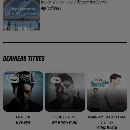
Haute-Vienne : une aide pour les Jeunes
Agriculteurs
DERNIERS TITRES
9h45
9h45
9h42
9h42
9h38
9h38
MENELIK
TEDDY SWIMS
Boulevard Des Airs Feat.
Bye Bye
Mr Know It All
Vianney
Allez Reste