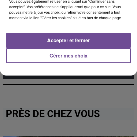
Vous pouvez également refuser en cliquant sur "Continuer sans
accepter". Vos préférences ne s'appliqueront que pour ce site. Vous
pouvez mettre à jour vos choix, ou retirer votre consentement à tout
moment via le lien "Gérer les cookies" situé en bas de chaque page.
Cet élément est masqué compte-tenu du refus du
dépôt de cookies que vous avez exprimé. Si vous
Accepter et fermer
souhaitez l'afficher, merci de nous donner votre accord
en cliquant sur le bouton ci-dessous.
Gérer mes choix
Afficher l'élément
PRÈS DE CHEZ VOUS