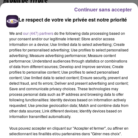
DERNIERS TITRES
Continuer sans accepter
Le respect de votre vie privée est notre priorité
14h18
14h18
14h14
14h14
14h10
14h10
We and
our (447) partners
do the following data processing based on
your consent and/or our legitimate interest: Store and/or access
information on a device; Use limited data to select advertising; Create
profiles for personalised advertising; Use profiles to select personalised
advertising; Measure advertising performance; Measure content
performance; Understand audiences through statistics or combinations
Pink Feat. Nate Ruess
TEDDY SWIMS
DAMIANO DAVID
of data from different sources; Develop and improve services; Create
Just Give Me A
Mr Know It All
The First Time
profiles to personalise content; Use profiles to select personalised
Reason
content; Use limited data to select content; Ensure security, prevent and
detect fraud, and fix errors; Deliver and present advertising and content;
14h07
14h07
14h03
14h03
14h00
14h00
Save and communicate privacy choices. These technologies may
process personal data such as IP address and browsing data to offer
following functionalities: Identify devices based on information actively
requested; Use precise geolocation data; Match and combine data from
other data sources; Link different devices; Identify devices based on
information transmitted automatically.
TOVE LO X STROMAE
JAMES ARTHUR
CHRISTOPHE MAÉ
Vous pouvez accepter en cliquant sur "Accepter et fermer", ou affiner en
Des Fleurs
Impossible
La Lune
sélectionnant les finalités et/ou partenaires dans "Gérer mes choix".