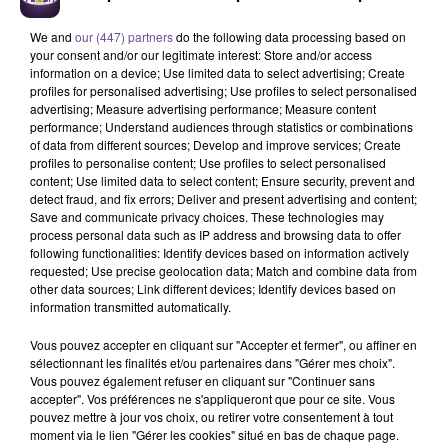
We and
our (447) partners
do the following data processing based on
GIMS
Bruno Mars
ALEX WARREN
your consent and/or our legitimate interest: Store and/or access
Soleil
24k Magic
Fever Dream
information on a device; Use limited data to select advertising; Create
profiles for personalised advertising; Use profiles to select personalised
advertising; Measure advertising performance; Measure content
performance; Understand audiences through statistics or combinations
of data from different sources; Develop and improve services; Create
profiles to personalise content; Use profiles to select personalised
content; Use limited data to select content; Ensure security, prevent and
Cet élément est masqué compte-tenu du refus du
detect fraud, and fix errors; Deliver and present advertising and content;
dépôt de cookies que vous avez exprimé. Si vous
Save and communicate privacy choices. These technologies may
souhaitez l'afficher, merci de nous donner votre accord
process personal data such as IP address and browsing data to offer
following functionalities: Identify devices based on information actively
en cliquant sur le bouton ci-dessous.
requested; Use precise geolocation data; Match and combine data from
other data sources; Link different devices; Identify devices based on
Afficher l'élément
information transmitted automatically.
Vous pouvez accepter en cliquant sur "Accepter et fermer", ou affiner en
sélectionnant les finalités et/ou partenaires dans "Gérer mes choix".
Vous pouvez également refuser en cliquant sur "Continuer sans
accepter". Vos préférences ne s'appliqueront que pour ce site. Vous
pouvez mettre à jour vos choix, ou retirer votre consentement à tout
moment via le lien "Gérer les cookies" situé en bas de chaque page.